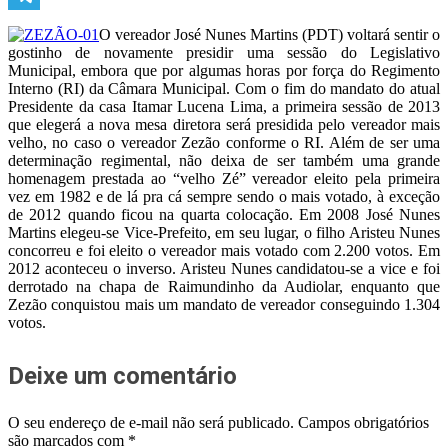
Telegram
O vereador José Nunes Martins (PDT) voltará sentir o
gostinho de novamente presidir uma sessão do Legislativo
Municipal, embora que por algumas horas por força do Regimento
Interno (RI) da Câmara Municipal. Com o fim do mandato do atual
Presidente da casa Itamar Lucena Lima, a primeira sessão de 2013
que elegerá a nova mesa diretora será presidida pelo vereador mais
velho, no caso o vereador Zezão conforme o RI. Além de ser uma
determinação regimental, não deixa de ser também uma grande
homenagem prestada ao “velho Zé” vereador eleito pela primeira
vez em 1982 e de lá pra cá sempre sendo o mais votado, à exceção
de 2012 quando ficou na quarta colocação. Em 2008 José Nunes
Martins elegeu-se Vice-Prefeito, em seu lugar, o filho Aristeu Nunes
concorreu e foi eleito o vereador mais votado com 2.200 votos. Em
2012 aconteceu o inverso. Aristeu Nunes candidatou-se a vice e foi
derrotado na chapa de Raimundinho da Audiolar, enquanto que
Zezão conquistou mais um mandato de vereador conseguindo 1.304
votos.
Deixe um comentário
O seu endereço de e-mail não será publicado.
Campos obrigatórios
são marcados com
*