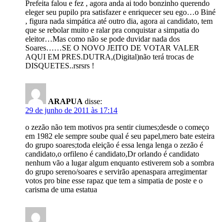
Prefeita falou e fez , agora anda ai todo bonzinho querendo
eleger seu pupilo pra satisfazer e enriquecer seu ego…o Biné
, figura nada simpática até outro dia, agora ai candidato, tem
que se rebolar muito e ralar pra conquistar a simpatia do
eleitor…Mas como não se pode duvidar nada dos
Soares……SE O NOVO JEITO DE VOTAR VALER
AQUI EM PRES.DUTRA,(Digital)não terá trocas de
DISQUETES..rsrsrs !
ARAPUA
disse:
29 de junho de 2011 às 17:14
o zezão não tem motivos pra sentir ciumes;desde o começo
em 1982 ele sempre soube qual é seu papel,mero bate esteira
do grupo soares;toda eleição é essa lenga lenga o zezão é
candidato,o orfileno é candidato,Dr orlando é candidato
nenhum vão a lugar algum enquanto estiverem sob a sombra
do grupo sereno/soares e servirão apenaspara arregimentar
votos pro bine esse rapaz que tem a simpatia de poste e o
carisma de uma estatua