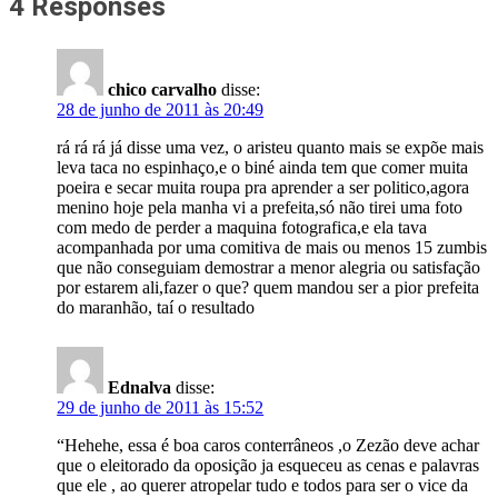
4 Responses
chico carvalho
disse:
28 de junho de 2011 às 20:49
rá rá rá já disse uma vez, o aristeu quanto mais se expõe mais
leva taca no espinhaço,e o biné ainda tem que comer muita
poeira e secar muita roupa pra aprender a ser politico,agora
menino hoje pela manha vi a prefeita,só não tirei uma foto
com medo de perder a maquina fotografica,e ela tava
acompanhada por uma comitiva de mais ou menos 15 zumbis
que não conseguiam demostrar a menor alegria ou satisfação
por estarem ali,fazer o que? quem mandou ser a pior prefeita
do maranhão, taí o resultado
Ednalva
disse:
29 de junho de 2011 às 15:52
“Hehehe, essa é boa caros conterrâneos ,o Zezão deve achar
que o eleitorado da oposição ja esqueceu as cenas e palavras
que ele , ao querer atropelar tudo e todos para ser o vice da