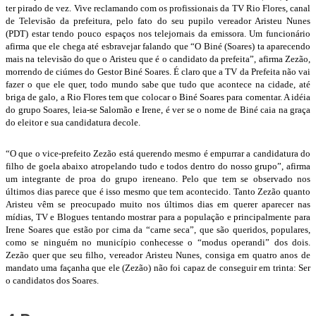
ter pirado de vez. Vive reclamando com os profissionais da TV Rio Flores, canal
de Televisão da prefeitura, pelo fato do seu pupilo vereador Aristeu Nunes
(PDT) estar tendo pouco espaços nos telejornais da emissora. Um funcionário
afirma que ele chega até esbravejar falando que “O Biné (Soares) ta aparecendo
mais na televisão do que o Aristeu que é o candidato da prefeita”, afirma Zezão,
morrendo de ciúmes do Gestor Biné Soares. É claro que a TV da Prefeita não vai
fazer o que ele quer, todo mundo sabe que tudo que acontece na cidade, até
briga de galo, a Rio Flores tem que colocar o Biné Soares para comentar. A idéia
do grupo Soares, leia-se Salomão e Irene, é ver se o nome de Biné caia na graça
do eleitor e sua candidatura decole.
“O que o vice-prefeito Zezão está querendo mesmo é empurrar a candidatura do
filho de goela abaixo atropelando tudo e todos dentro do nosso grupo”, afirma
um integrante de proa do grupo ireneano. Pelo que tem se observado nos
últimos dias parece que é isso mesmo que tem acontecido. Tanto Zezão quanto
Aristeu vêm se preocupado muito nos últimos dias em querer aparecer nas
mídias, TV e Blogues tentando mostrar para a população e principalmente para
Irene Soares que estão por cima da “carne seca”, que são queridos, populares,
como se ninguém no município conhecesse o “modus operandi” dos dois.
Zezão quer que seu filho, vereador Aristeu Nunes, consiga em quatro anos de
mandato uma façanha que ele (Zezão) não foi capaz de conseguir em trinta: Ser
o candidatos dos Soares.