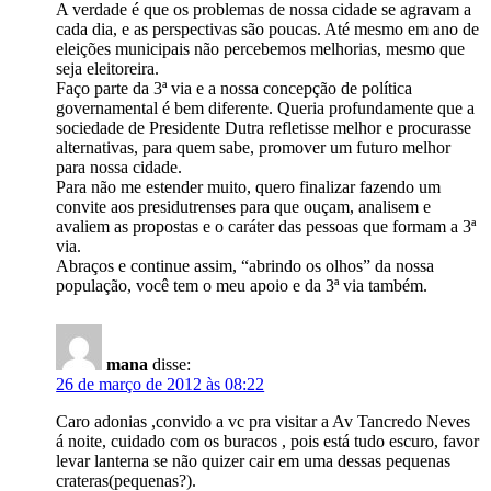
A verdade é que os problemas de nossa cidade se agravam a
cada dia, e as perspectivas são poucas. Até mesmo em ano de
eleições municipais não percebemos melhorias, mesmo que
seja eleitoreira.
Faço parte da 3ª via e a nossa concepção de política
governamental é bem diferente. Queria profundamente que a
sociedade de Presidente Dutra refletisse melhor e procurasse
alternativas, para quem sabe, promover um futuro melhor
para nossa cidade.
Para não me estender muito, quero finalizar fazendo um
convite aos presidutrenses para que ouçam, analisem e
avaliem as propostas e o caráter das pessoas que formam a 3ª
via.
Abraços e continue assim, “abrindo os olhos” da nossa
população, você tem o meu apoio e da 3ª via também.
mana
disse:
26 de março de 2012 às 08:22
Caro adonias ,convido a vc pra visitar a Av Tancredo Neves
á noite, cuidado com os buracos , pois está tudo escuro, favor
levar lanterna se não quizer cair em uma dessas pequenas
crateras(pequenas?).