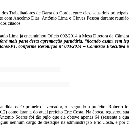
 dos Trabalhadores de Barra do Corda, entre eles, seus dois principai
nte com Ancelmo Dias, Antônio Lima e Cloves Pessoa durante reunião 
dos citados.
 Paulo Lima já encaminhou Ofício 002/2014 à Mesa Diretora da Câmar
fará mais parte desta agremiação partidária, “ficando assim, sem leg
lhadores-PT, conforme Resolução nº 003/2014 – Comissão Executiva M
andidatos. O primeiro a vereador, o segundo a prefeito. Roberto foi
12) como laranja do atual prefeito Eric Costa. Na época, registrou su
 Antonio Soares foi tão
pífio
que ele obteve apenas 64 (sessenta e qua
eguiu nenhum cargo de destaque na administração Eric Costa, e por 