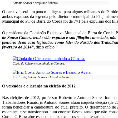
Antonio Soares e professor Roberto.
O carnaval será um pouco indigesto para alguns militantes do Partido
ambos expulsos da legenda pelo diretório municipal do PT juntame
Municipal do PT de Barra do Corda foi de 7×1 pela expulsão dos filia
O presidente da Comissão Executiva Municipal de Barra do Corda,
de Sousa Gomes, tendo sido expulso e sua filiação cancelada, não 
plenário desta casa legislativa como líder do Partido dos Traba
fevereiro de 2014”
,
diz o ofício.
Cópia do Ofício encaminhado à Câmara.
Eric Costa, Antonio Soares e Leandro Avelar.
O vereador e o laranja na eleição de 2012
Nas eleições de 2012, professor Roberto e Antonio Soares foram c
Trabalhadores Rurais, já Antonio Soares atuou naquela eleição (de 20
forma beneficiar a candidatura do atual prefeito. O desempenho de
esperança e se transformou num enorme fiasco, tanto que não cons
Corda. O Blog abre espaço para os expulsos se manifestarem.