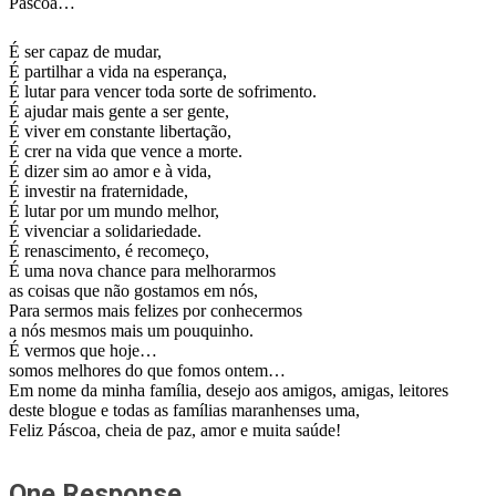
Páscoa…
É ser capaz de mudar,
É partilhar a vida na esperança,
É lutar para vencer toda sorte de sofrimento.
É ajudar mais gente a ser gente,
É viver em constante libertação,
É crer na vida que vence a morte.
É dizer sim ao amor e à vida,
É investir na fraternidade,
É lutar por um mundo melhor,
É vivenciar a solidariedade.
É renascimento, é recomeço,
É uma nova chance para melhorarmos
as coisas que não gostamos em nós,
Para sermos mais felizes por conhecermos
a nós mesmos mais um pouquinho.
É vermos que hoje…
somos melhores do que fomos ontem…
Em nome da minha família, desejo aos amigos, amigas, leitores
deste blogue e todas as famílias maranhenses uma,
Feliz Páscoa, cheia de paz, amor e muita saúde!
One Response