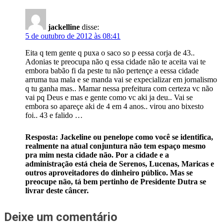
jackelline
disse:
5 de outubro de 2012 às 08:41
Eita q tem gente q puxa o saco so p eessa corja de 43..
Adonias te preocupa não q essa cidade não te aceita vai te
embora babão fi da peste tu não pertençe a eessa cidade
arruma tua mala e se manda vai se expecializar em jornalismo
q tu ganha mas.. Mamar nessa prefeitura com certeza vc não
vai pq Deus e mas e gente como vc aki ja deu.. Vai se
embora so apareçe aki de 4 em 4 anos.. virou ano bixesto
foi.. 43 e falido …
Resposta: Jackeline ou penelope como você se identifica,
realmente na atual conjuntura não tem espaço mesmo
pra mim nesta cidade não. Por a cidade e a
administração está cheia de Serenos, Lucenas, Maricas e
outros aproveitadores do dinheiro público. Mas se
preocupe não, tá bem pertinho de Presidente Dutra se
livrar deste câncer.
Deixe um comentário