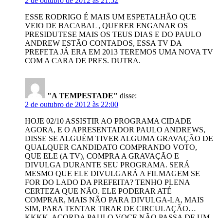
2 de outubro de 2012 às 21:52
ESSE RODRIGO É MAIS UM ESPETALHÃO QUE
VEIO DE BACABAL , QUERER ENGANAR OS
PRESIDUTESE MAIS OS TEUS DIAS E DO PAULO
ANDREW ESTÃO CONTADOS, ESSA TV DA
PREFETA JÁ ERA EM 2013 TEREMOS UMA NOVA TV
COM A CARA DE PRES. DUTRA.
"A TEMPESTADE"
disse:
2 de outubro de 2012 às 22:00
HOJE 02/10 ASSISTIR AO PROGRAMA CIDADE
AGORA, E O APRESENTADOR PAULO ANDREWS,
DISSE SE ALGUÉM TIVER ALGUMA GRAVAÇÃO DE
QUALQUER CANDIDATO COMPRANDO VOTO,
QUE ELE (A TV), COMPRA A GRAVAÇÃO E
DIVULGA DURANTE SEU PROGRAMA. SERÁ
MESMO QUE ELE DIVULGARÁ A FILMAGEM SE
FOR DO LADO DA PREFEITA? TENHO PLENA
CERTEZA QUE NÃO. ELE PODERAR ATÉ
COMPRAR, MAIS NÃO PARA DIVULGA-LA, MAIS
SIM, PARA TENTAR TIRAR DE CIRCULAÇÃO…
KKKK. ACORDA PAULO VOCE NÃO PASSA DE UM