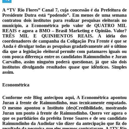
Telegram
A “TV Rio Flores” Canal 7, cuja concessão é da Prefeitura de
Presidente Dutra está “podendo”. Em menos de uma semana
contratou dois institutos para realizar pesquisas eleitorais no
município, a Econométrica pelo valor de QUATRO MIL
REAIS e agora a BMO – Brasil Marketing e Opinião. Valor?
TRÊS MIL E QUINHENTOS REAIS. A idéia dos
coordenadores de campanha da Coligação Pra Frente é que se
Anda é divulgar todas as pesquisas gradativamente até o último
dia que a legislação eleitoral permite com patamares iguais ou
com pouca diferença entre os candidatos Raimundinho e Juran
Carvalho, assim ninguém poderá questionar, já que são dois
institutos divulgando resultados quase que idênticos. Simples
assim.
Econométrica
Conforme este Blog antecipou aqui, A Econométrica apontou
Juran à frente de Raimundinho, mas tecnicamente empatado.
O mesmo apontou o Instituto (des)Credibilidade, mostrando
Juran um ponto à frente de Raimundinho. Quero ver agora o
que os partidários da prefeita Irene Soares e de seu candidato
Raimundinho da Audiolar vão dizer da antecipação que fiz do
resultado da pesquisa que eles mesmos contrataram. A “TV Rio