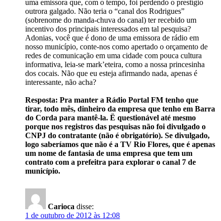
uma emissora que, com o tempo, foi perdendo o prestígio
outrora galgado. Não teria o “canal dos Rodrigues”
(sobrenome do manda-chuva do canal) ter recebido um
incentivo dos principais interessados em tal pesquisa?
Adonias, você que é dono de uma emissora de rádio em
nosso município, conte-nos como apertado o orçamento de
redes de comunicação em uma cidade com pouca cultura
informativa, leia-se mark’eteira, como a nossa princesinha
dos cocais. Não que eu esteja afirmando nada, apenas é
interessante, não acha?
Resposta: Pra manter a Rádio Portal FM tenho que
tirar, todo mês, dinheiro da empresa que tenho em Barra
do Corda para mantê-la. Ë questionável até mesmo
porque nos registros das pesquisas não foi divulgado o
CNPJ do contratante (não é obrigatório). Se divulgado,
logo saberíamos que não é a TV Rio Flores, que é apenas
um nome de fantasia de uma empresa que tem um
contrato com a prefeitra para explorar o canal 7 de
município.
Carioca
disse:
1 de outubro de 2012 às 12:08