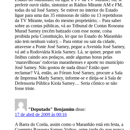
preferir ouvir rádio, sintonize as Rádios Mirante AM e FM,
todas do tal José Sarney. Se estiver no interior do Estado
ligue para uma das 35 emissoras de rádio ou 13 repetidoras
da TV Mirante, todas do mesmo proprietário; – Para saber
sobre as contas públicas, vá ao Tribunal de Contas Roseana
Murad Sarney (recém batizado com esse nome, coisa
proibida pela Constituição, lei que no Estado do Maranhão
não tem nenhum valor); – Para entrar ou sair da cidade,
atravesse a Ponte José Sarney, pegue a Avenida José Sarney,
vá até a Rodoviária Kiola Sarney. Lá, se quiser, pegue um
ônibus caindo aos pedaços, ande algumas horas pelas
‘maravilhosas’ rodovias maranhenses e aporte no município
José Sarney. Não gostou de nada disso? Então quer
reclamar? Vá, então, ao Fórum José Sarney, procure a Sala
de Imprensa Marly Sarney, informe-se e dirija-se à Sala de
Defensoria Pública Kiola Sarney… Seria cômico se não
fosse triste.
"Deputado" Benjamim
disse:
17 de abril de 2009 às 00:16
A Barra do Corda, assim como o Maranhão está em festa, a
Guerreira Roseana Sarney Voltou, antes tarde do que nunca,