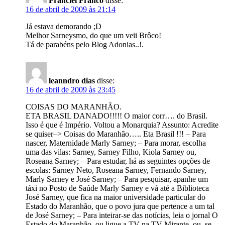
Franciel Franco
disse:
16 de abril de 2009 às 21:14
Já estava demorando ;D
Melhor Sarneysmo, do que um veii Brôco!
Tá de parabéns pelo Blog Adonias..!.
leanndro dias
disse:
16 de abril de 2009 às 23:45
COISAS DO MARANHÃO.
ETA BRASIL DANADO!!!!! O maior corr…. do Brasil.
Isso é que é Império. Voltou a Monarquia? Assunto: Acredite
se quiser–> Coisas do Maranhão….. Eta Brasil !!! – Para
nascer, Maternidade Marly Sarney; – Para morar, escolha
uma das vilas: Sarney, Sarney Filho, Kiola Sarney ou,
Roseana Sarney; – Para estudar, há as seguintes opções de
escolas: Sarney Neto, Roseana Sarney, Fernando Sarney,
Marly Sarney e José Sarney; – Para pesquisar, apanhe um
táxi no Posto de Saúde Marly Sarney e vá até a Biblioteca
José Sarney, que fica na maior universidade particular do
Estado do Maranhão, que o povo jura que pertence a um tal
de José Sarney; – Para inteirar-se das notícias, leia o jornal O
Estado do Maranhão, ou ligue a TV na TV Mirante, ou, se