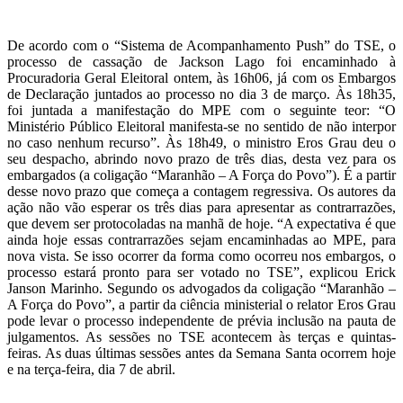
De acordo com o “Sistema de Acompanhamento Push” do TSE, o
processo de cassação de Jackson Lago foi encaminhado à
Procuradoria Geral Eleitoral ontem, às 16h06, já com os Embargos
de Declaração juntados ao processo no dia 3 de março. Às 18h35,
foi juntada a manifestação do MPE com o seguinte teor: “O
Ministério Público Eleitoral manifesta-se no sentido de não interpor
no caso nenhum recurso”. Às 18h49, o ministro Eros Grau deu o
seu despacho, abrindo novo prazo de três dias, desta vez para os
embargados (a coligação “Maranhão – A Força do Povo”). É a partir
desse novo prazo que começa a contagem regressiva. Os autores da
ação não vão esperar os três dias para apresentar as contrarrazões,
que devem ser protocoladas na manhã de hoje. “A expectativa é que
ainda hoje essas contrarrazões sejam encaminhadas ao MPE, para
nova vista. Se isso ocorrer da forma como ocorreu nos embargos, o
processo estará pronto para ser votado no TSE”, explicou Erick
Janson Marinho. Segundo os advogados da coligação “Maranhão –
A Força do Povo”, a partir da ciência ministerial o relator Eros Grau
pode levar o processo independente de prévia inclusão na pauta de
julgamentos. As sessões no TSE acontecem às terças e quintas-
feiras. As duas últimas sessões antes da Semana Santa ocorrem hoje
e na terça-feira, dia 7 de abril.