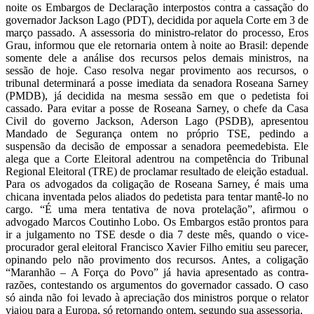
noite os Embargos de Declaração interpostos contra a cassação do
governador Jackson Lago (PDT), decidida por aquela Corte em 3 de
março passado. A assessoria do ministro-relator do processo, Eros
Grau, informou que ele retornaria ontem à noite ao Brasil: depende
somente dele a análise dos recursos pelos demais ministros, na
sessão de hoje. Caso resolva negar provimento aos recursos, o
tribunal determinará a posse imediata da senadora Roseana Sarney
(PMDB), já decidida na mesma sessão em que o pedetista foi
cassado. Para evitar a posse de Roseana Sarney, o chefe da Casa
Civil do governo Jackson, Aderson Lago (PSDB), apresentou
Mandado de Segurança ontem no próprio TSE, pedindo a
suspensão da decisão de empossar a senadora peemedebista. Ele
alega que a Corte Eleitoral adentrou na competência do Tribunal
Regional Eleitoral (TRE) de proclamar resultado de eleição estadual.
Para os advogados da coligação de Roseana Sarney, é mais uma
chicana inventada pelos aliados do pedetista para tentar mantê-lo no
cargo. “É uma mera tentativa de nova protelação”, afirmou o
advogado Marcos Coutinho Lobo. Os Embargos estão prontos para
ir a julgamento no TSE desde o dia 7 deste mês, quando o vice-
procurador geral eleitoral Francisco Xavier Filho emitiu seu parecer,
opinando pelo não provimento dos recursos. Antes, a coligação
“Maranhão – A Força do Povo” já havia apresentado as contra-
razões, contestando os argumentos do governador cassado. O caso
só ainda não foi levado à apreciação dos ministros porque o relator
viajou para a Europa, só retornando ontem, segundo sua assessoria.