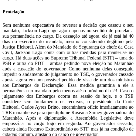
Protelação
Sem nenhuma expectativa de reverter a decisão que cassou o seu
mandato, Jackson Lago age agora apenas no sentido de protelar a
sua permanência no cargo. Da cassação até agora, ele já está há 40
dias no exercício do mandato, mesmo considerado ilegítimo pela
Justiça Eleitoral. Além do Mandado de Segurança do chefe da Casa
Civil, Jackson Lago conta com outras medidas para manter-se no
cargo. Há duas ações no Supremo Tribunal Federal (STF) – uma do
PSB e outra do PDT – ambas pedindo nova eleição no Maranhão
após a cassação do governador. Como nenhuma delas conseguiu
impedir o andamento do julgamento no TSE, o governador cassado
aposta agora em um possível pedido de vista de um dos ministros
aos Embargos de Declaração. Essa medida garantiria a ele a
permanência no mandato pelo menos até o próximo dia 23. Caso o
julgamento dos Embargos ocorra na sessão de hoje, e o TSE
considere sem fundamento os recursos, o presidente da Corte
Eleitoral, Carlos Ayres Britto, encaminhará ofício imediatamente ao
TRE maranhense para que diplome Roseana Sarney governadora do
Maranhão. Após a diplomação, a Assembléia Legislativa deve
empossá-la no cargo logo em seguida. Ao governador cassado,
caberá ainda Recurso Extraordinário ao STF, mas já na condição de
cidadão comum, afastado do cargo de governador.