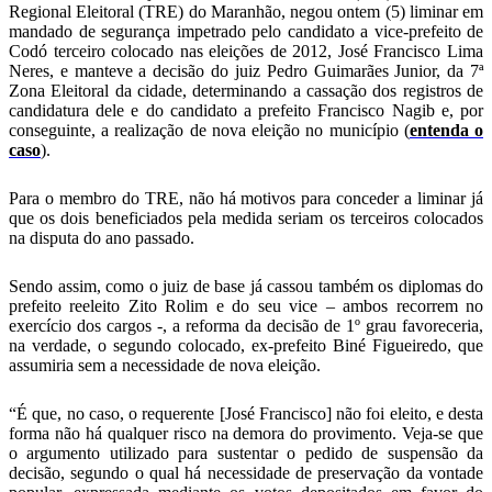
Regional Eleitoral (TRE) do Maranhão, negou ontem (5) liminar em
mandado de segurança impetrado pelo candidato a vice-prefeito de
Codó terceiro colocado nas eleições de 2012, José Francisco Lima
Neres, e manteve a decisão do juiz Pedro Guimarães Junior, da 7ª
Zona Eleitoral da cidade, determinando a cassação dos registros de
candidatura dele e do candidato a prefeito Francisco Nagib e, por
conseguinte, a realização de nova eleição no município (
entenda o
caso
).
Para o membro do TRE, não há motivos para conceder a liminar já
que os dois beneficiados pela medida seriam os terceiros colocados
na disputa do ano passado.
Sendo assim, como o juiz de base já cassou também os diplomas do
prefeito reeleito Zito Rolim e do seu vice – ambos recorrem no
exercício dos cargos -, a reforma da decisão de 1º grau favoreceria,
na verdade, o segundo colocado, ex-prefeito Biné Figueiredo, que
assumiria sem a necessidade de nova eleição.
“É que, no caso, o requerente [José Francisco] não foi eleito, e desta
forma não há qualquer risco na demora do provimento. Veja-se que
o argumento utilizado para sustentar o pedido de suspensão da
decisão, segundo o qual há necessidade de preservação da vontade