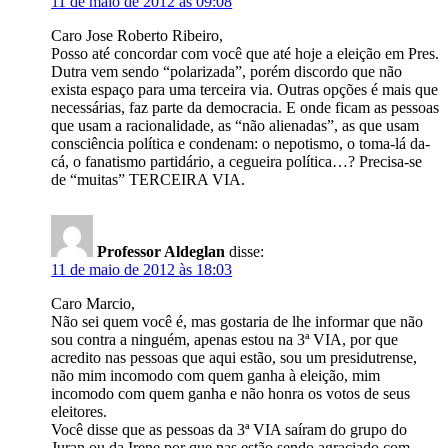
11 de maio de 2012 às 09:08
Caro Jose Roberto Ribeiro,
Posso até concordar com você que até hoje a eleição em Pres.
Dutra vem sendo “polarizada”, porém discordo que não
exista espaço para uma terceira via. Outras opções é mais que
necessárias, faz parte da democracia. E onde ficam as pessoas
que usam a racionalidade, as “não alienadas”, as que usam
consciência política e condenam: o nepotismo, o toma-lá da-
cá, o fanatismo partidário, a cegueira política…? Precisa-se
de “muitas” TERCEIRA VIA.
Professor Aldeglan
disse:
11 de maio de 2012 às 18:03
Caro Marcio,
Não sei quem você é, mas gostaria de lhe informar que não
sou contra a ninguém, apenas estou na 3ª VIA, por que
acredito nas pessoas que aqui estão, sou um presidutrense,
não mim incomodo com quem ganha à eleição, mim
incomodo com quem ganha e não honra os votos de seus
eleitores.
Você disse que as pessoas da 3ª VIA saíram do grupo do
Juran ou da Irene por que nas estão sendo agraciado com