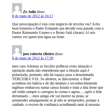
Ze Julio
disse:
8 de maio de 2012 às 16:17
Que preocupação é esta com negócio de terceira via? Acho
bom botarem o Padre Ermando pra decidir essa parada com o
Pastor Raimundo Gomes e o Beato Salú (Juran). Aí nós
vamos ver quem tem água na fonte.
jose roberto ribeiro
disse:
8 de maio de 2012 às 17:39
meu caro Adonias as facções políticas extra situação e
oposição ainda não entenderam que a eleição aqui é
polarizada, portanto, não há espaço para a denominada
TERCEIRA VIA. Se alertem, se direcionem. o Biné
acreditou em falácia e de tão imaturo e reconhecidamente
ingênuo embarcou numa canoa furada e traiu a titia Irene que
até então sempre o carregou às costas e agora…..após o leite
derramado….meu amigo ele vai morrer na praia, se
arrepender amargamente se já não se arrependeu, porque a
vaidade, o exceso de confiança acreditando quie já possuia