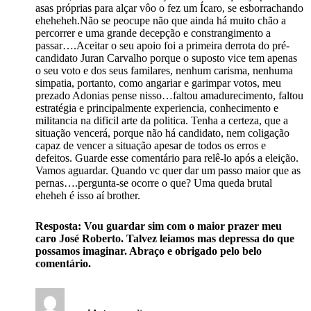
asas próprias para alçar vôo o fez um Ícaro, se esborrachando
eheheheh.Não se peocupe não que ainda há muito chão a
percorrer e uma grande decepção e constrangimento a
passar….Aceitar o seu apoio foi a primeira derrota do pré-
candidato Juran Carvalho porque o suposto vice tem apenas
o seu voto e dos seus familares, nenhum carisma, nenhuma
simpatia, portanto, como angariar e garimpar votos, meu
prezado Adonias pense nisso…faltou amadurecimento, faltou
estratégia e principalmente experiencia, conhecimento e
militancia na dificil arte da politica. Tenha a certeza, que a
situação vencerá, porque não há candidato, nem coligação
capaz de vencer a situação apesar de todos os erros e
defeitos. Guarde esse comentário para relê-lo após a eleição.
Vamos aguardar. Quando vc quer dar um passo maior que as
pernas….pergunta-se ocorre o que? Uma queda brutal
eheheh é isso aí brother.
Resposta: Vou guardar sim com o maior prazer meu
caro José Roberto. Talvez leiamos mas depressa do que
possamos imaginar. Abraço e obrigado pelo belo
comentário.