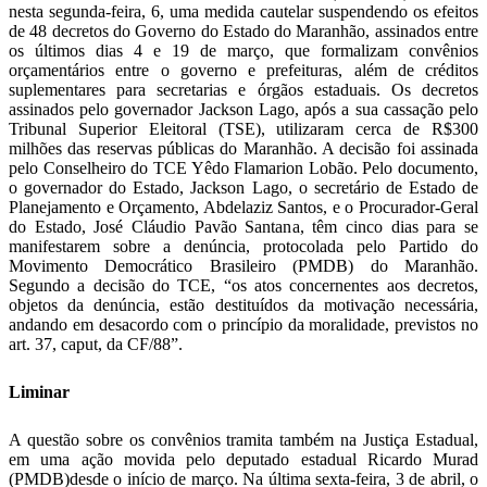
nesta segunda-feira, 6, uma medida cautelar suspendendo os efeitos
de 48 decretos do Governo do Estado do Maranhão, assinados entre
os últimos dias 4 e 19 de março, que formalizam convênios
orçamentários entre o governo e prefeituras, além de créditos
suplementares para secretarias e órgãos estaduais. Os decretos
assinados pelo governador Jackson Lago, após a sua cassação pelo
Tribunal Superior Eleitoral (TSE), utilizaram cerca de R$300
milhões das reservas públicas do Maranhão. A decisão foi assinada
pelo Conselheiro do TCE Yêdo Flamarion Lobão. Pelo documento,
o governador do Estado, Jackson Lago, o secretário de Estado de
Planejamento e Orçamento, Abdelaziz Santos, e o Procurador-Geral
do Estado, José Cláudio Pavão Santana, têm cinco dias para se
manifestarem sobre a denúncia, protocolada pelo Partido do
Movimento Democrático Brasileiro (PMDB) do Maranhão.
Segundo a decisão do TCE, “os atos concernentes aos decretos,
objetos da denúncia, estão destituídos da motivação necessária,
andando em desacordo com o princípio da moralidade, previstos no
art. 37, caput, da CF/88”.
Liminar
A questão sobre os convênios tramita também na Justiça Estadual,
em uma ação movida pelo deputado estadual Ricardo Murad
(PMDB)desde o início de março. Na última sexta-feira, 3 de abril, o