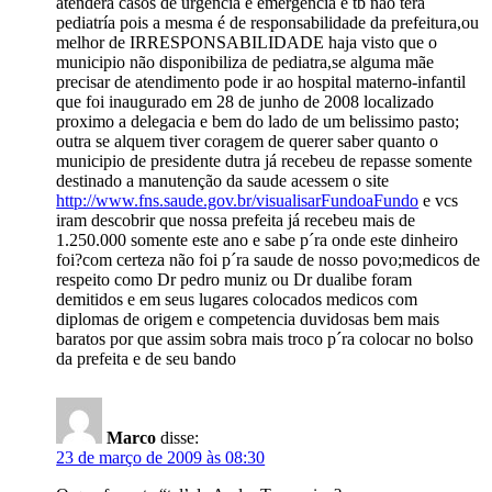
atenderá casos de urgencia e emergencia e tb não terá
pediatría pois a mesma é de responsabilidade da prefeitura,ou
melhor de IRRESPONSABILIDADE haja visto que o
municipio não disponibiliza de pediatra,se alguma mãe
precisar de atendimento pode ir ao hospital materno-infantil
que foi inaugurado em 28 de junho de 2008 localizado
proximo a delegacia e bem do lado de um belissimo pasto;
outra se alquem tiver coragem de querer saber quanto o
municipio de presidente dutra já recebeu de repasse somente
destinado a manutenção da saude acessem o site
http://www.fns.saude.gov.br/visualisarFundoaFundo
e vcs
iram descobrir que nossa prefeita já recebeu mais de
1.250.000 somente este ano e sabe p´ra onde este dinheiro
foi?com certeza não foi p´ra saude de nosso povo;medicos de
respeito como Dr pedro muniz ou Dr dualibe foram
demitidos e em seus lugares colocados medicos com
diplomas de origem e competencia duvidosas bem mais
baratos por que assim sobra mais troco p´ra colocar no bolso
da prefeita e de seu bando
Marco
disse:
23 de março de 2009 às 08:30