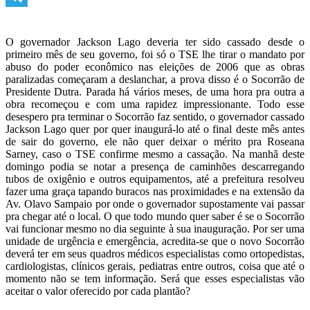
Telegram
O governador Jackson Lago deveria ter sido cassado desde o
primeiro mês de seu governo, foi só o TSE lhe tirar o mandato por
abuso do poder econômico nas eleições de 2006 que as obras
paralizadas começaram a deslanchar, a prova disso é o Socorrão de
Presidente Dutra. Parada há vários meses, de uma hora pra outra a
obra recomeçou e com uma rapidez impressionante. Todo esse
desespero pra terminar o Socorrão faz sentido, o governador cassado
Jackson Lago quer por quer inaugurá-lo até o final deste mês antes
de sair do governo, ele não quer deixar o mérito pra Roseana
Sarney, caso o TSE confirme mesmo a cassação. Na manhã deste
domingo podia se notar a presença de caminhões descarregando
tubos de oxigênio e outros equipamentos, até a prefeitura resolveu
fazer uma graça tapando buracos nas proximidades e na extensão da
Av. Olavo Sampaio por onde o governador supostamente vai passar
pra chegar até o local. O que todo mundo quer saber é se o Socorrão
vai funcionar mesmo no dia seguinte à sua inauguração. Por ser uma
unidade de urgência e emergência, acredita-se que o novo Socorrão
deverá ter em seus quadros médicos especialistas como ortopedistas,
cardiologistas, clínicos gerais, pediatras entre outros, coisa que até o
momento não se tem informação. Será que esses especialistas vão
aceitar o valor oferecido por cada plantão?