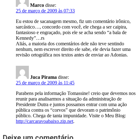
Marco
disse:
25 de março de 2009 às 07:33
Eu estou de sacanagem mesmo, fiz um comentário irônico,
sarcástico…, concordo com você, ele chega a ser caipira,
fantasioso e engraçado, pois ele se acha sendo “a bala de
Kennedy”…rs
Aliás, a maioria dos comentários dele não teve sentindo
nenhum, nem escrever direito ele sabe, ele devia fazer uma
revisão ortográfica nos textos antes de enviar ao Adonias.
Juca Pirama
disse:
25 de março de 2009 às 11:45
Parabens pela informação Tomassine! creio que devemos nos
reunir para analisarmos a situação da administração de
Presidente Dutra e juntos possamos entrar com uma ação
pública contra os “corvos” que devoram o patrimônio
público. Chega de tanta impunidade. Visite o Meu Blog:
http://carcaravoabaixo.zip.net
.
Deixe um comentário