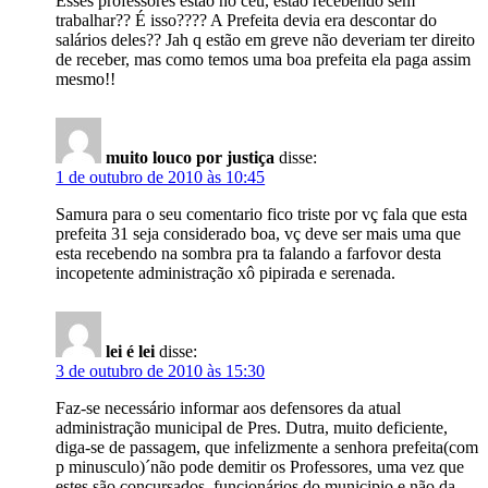
Esses professores estão no céu, estão recebendo sem
trabalhar?? É isso???? A Prefeita devia era descontar do
salários deles?? Jah q estão em greve não deveriam ter direito
de receber, mas como temos uma boa prefeita ela paga assim
mesmo!!
muito louco por justiça
disse:
1 de outubro de 2010 às 10:45
Samura para o seu comentario fico triste por vç fala que esta
prefeita 31 seja considerado boa, vç deve ser mais uma que
esta recebendo na sombra pra ta falando a farfovor desta
incopetente administração xô pipirada e serenada.
lei é lei
disse:
3 de outubro de 2010 às 15:30
Faz-se necessário informar aos defensores da atual
administração municipal de Pres. Dutra, muito deficiente,
diga-se de passagem, que infelizmente a senhora prefeita(com
p minusculo)´não pode demitir os Professores, uma vez que
estes são concursados, funcionários do municipio e não da