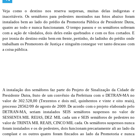
Telegram
Veja como o destino nos reserva surpresas, muitas delas indigestas e
inaceitáveis. Os semáforos para pedestres mostrados nas fotos abaixo foram
instalados bem ao lado do prédio da Promotoria Pública de Presidente Dutra,
quatro ao todo e nunca funcionaram. O tempo passou e os semáforos sofreram
com a ação de vândalos, dois deles estão quebrados e com os fios cortados. E
por ironia do destino estão bem em frente, pertinho, do ladinho do prédio onde
trabalham os Promotores de Justiça e ninguém consegue ver tanto descaso com
a coisa pública.
A instalação dos semáforos faz parte do Projeto de Sinalização da Cidade de
Presidente Dutra, fruto de um convênio da Prefeitura com o DETRAN-MA no
valor de 302.528,00 (Trezentos e dois mil, quinhentos e vinte e oito reais),
processo 28562/09 de agosto de 2009. De acordo com o projeto elaborado pelo
DETRAN-MA, seriam instalados SEIS semáforos suspensos no valor de
SESSENTA MIL REIAS, DEZ MIL cada um e SEIS semáforos de pedestres no
valor de TRINTA MIL REAIS, CINCO MIL cada. Os semáforos suspensos nunca
foram instalados e os de pedestres, dois funcionam precariamente ali ao lado da
complast e os outros quatro foram fincados ao lado da Promotoria e nunca