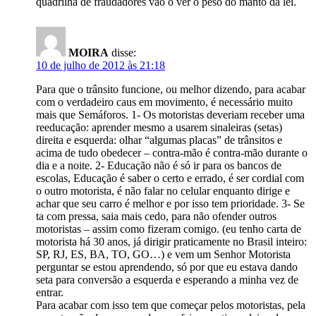
quadrilha de fraudadores vão o ver o peso do manto da lei.
MOIRA
disse:
10 de julho de 2012 às 21:18
Para que o trânsito funcione, ou melhor dizendo, para acabar
com o verdadeiro caus em movimento, é necessário muito
mais que Semáforos. 1- Os motoristas deveriam receber uma
reeducação: aprender mesmo a usarem sinaleiras (setas)
direita e esquerda: olhar “algumas placas” de trânsitos e
acima de tudo obedecer – contra-mão é contra-mão durante o
dia e a noite. 2- Educação não é só ir para os bancos de
escolas, Educação é saber o certo e errado, é ser cordial com
o outro motorista, é não falar no celular enquanto dirige e
achar que seu carro é melhor e por isso tem prioridade. 3- Se
ta com pressa, saia mais cedo, para não ofender outros
motoristas – assim como fizeram comigo. (eu tenho carta de
motorista há 30 anos, já dirigir praticamente no Brasil inteiro:
SP, RJ, ES, BA, TO, GO…) e vem um Senhor Motorista
perguntar se estou aprendendo, só por que eu estava dando
seta para conversão a esquerda e esperando a minha vez de
entrar.
Para acabar com isso tem que começar pelos motoristas, pela