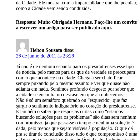
da Cidade. Ele mostra, com a imparcialidade que lhe peculiar,
como a Cidade vem sendo conduzida.
Resposta: Muito Obrigado Hernane. Faço-lhe um convite
a escrever um artigo para ser publicado aqui.
Helton Sousata
disse:
26 de junho de 2011 às 23:28
Já não é de nenhum espanto para os presidutrenses esse tipo
de notícia, pelo menos para os que de verdade se preocupam
com o que acontece na cidade. Chega a ser chato ficar
sempre puxando pelo mesmo assunto e ver que quase não
adianta em nada. Sentimos profundo desgosto por saber que
a cidade se encontra no descaso em que a conhecemos.
Não é só um semáforo quebrado ou “esquecido” que faz
surgir o sentimento indignatório no coração do presidutrense.
É também o saber que respostas curtas como “estamos
buscando soluções para os problemas” são ditas sem nenhum
compromisso, já que passa-se o tempo e nenhuma solução é
dada, pelo menos que sejam visíveis à população. O que dá
pra se tirar de conclusão disso tudo é que compromisso é uma
palavra que não existe no vocabulário da atual administração.