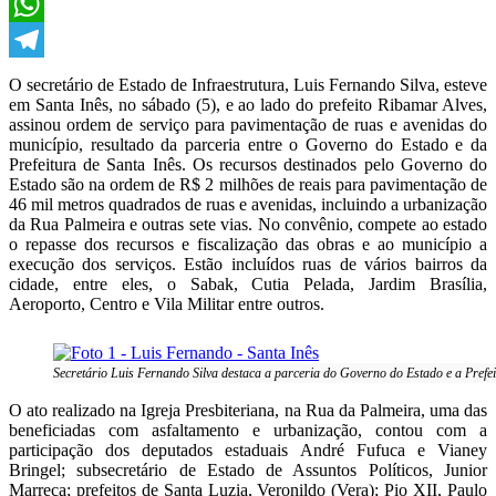
X
WhatsApp
Telegram
O secretário de Estado de Infraestrutura, Luis Fernando Silva, esteve
em Santa Inês, no sábado (5), e ao lado do prefeito Ribamar Alves,
assinou ordem de serviço para pavimentação de ruas e avenidas do
município, resultado da parceria entre o Governo do Estado e da
Prefeitura de Santa Inês. Os recursos destinados pelo Governo do
Estado são na ordem de R$ 2 milhões de reais para pavimentação de
46 mil metros quadrados de ruas e avenidas, incluindo a urbanização
da Rua Palmeira e outras sete vias. No convênio, compete ao estado
o repasse dos recursos e fiscalização das obras e ao município a
execução dos serviços. Estão incluídos ruas de vários bairros da
cidade, entre eles, o Sabak, Cutia Pelada, Jardim Brasília,
Aeroporto, Centro e Vila Militar entre outros.
Secretário Luis Fernando Silva destaca a parceria do Governo do Estado e a Prefei
O ato realizado na Igreja Presbiteriana, na Rua da Palmeira, uma das
beneficiadas com asfaltamento e urbanização, contou com a
participação dos deputados estaduais André Fufuca e Vianey
Bringel; subsecretário de Estado de Assuntos Políticos, Junior
Marreca; prefeitos de Santa Luzia, Veronildo (Vera); Pio XII, Paulo