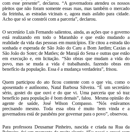
com esse presente”, declarou. “A governadora atendeu os nossos
pleitos que não foram somente essas ruas, mas também o mercado
da feirinha, as estradas vicinais e, agora mais asfalto para cidade.
Acho que só se constrói com a parceria”, declarou.
O secretário Luis Fernando salientou, ainda, as ações que o governo
está realizando em todo o Maranhão e que estão mudando a
realidade da vida das pessoas em municípios. Ele citou a estrada tão
sonhada e esperada de São João do Caru a Bom Jardim; Caxias a
São João do Soter; de Matões; de Marajá do Sena e outras que estão
em execução e, em licitação. “São obras que mudam a vida do
povo, mas se muda a vida é trabalhando, fazendo obras em
benefício da população. Essa é a mudança verdadeira”, frisou.
Quem participou do ato ficou contente com o que viu, como o
aposentado e autônomo, Natal Barbosa Silveira. “É um secretário
sério, gostei do que ouvi e do que vi. Uma parceria que só traz
benefício para população é bom demais”, falou. Mesma opinião do
agente de saúde, José Wilson Compasso. “Nós estávamos
precisando mesmo. Toda essa obra é muito bem vinda e a
governadora está de parabéns por governar para o povo”, observou.
Para professora Deusamar Pinheiro, nascida e criada na Rua da