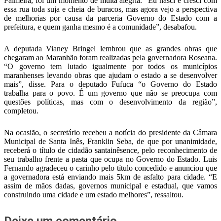
Palmeira, foi um momento de muita alegria. “Eu nasci e cresci com
essa rua toda suja e cheia de buracos, mas agora vejo a perspectiva
de melhorias por causa da parceria Governo do Estado com a
prefeitura, e quem ganha mesmo é a comunidade”, desabafou.
A deputada Vianey Bringel lembrou que as grandes obras que
chegaram ao Maranhão foram realizadas pela governadora Roseana.
“O governo tem lutado igualmente por todos os municípios
maranhenses levando obras que ajudam o estado a se desenvolver
mais”, disse. Para o deputado Fufuca “o Governo do Estado
trabalha para o povo. É um governo que não se preocupa com
questões políticas, mas com o desenvolvimento da região”,
completou.
Na ocasião, o secretário recebeu a notícia do presidente da Câmara
Municipal de Santa Inês, Franklin Seba, de que por unanimidade,
receberá o título de cidadão santainêsence, pelo reconhecimento de
seu trabalho frente a pasta que ocupa no Governo do Estado. Luis
Fernando agradeceu o carinho pelo título concedido e anunciou que
a governadora está enviando mais 5km de asfalto para cidade. “E
assim de mãos dadas, governos municipal e estadual, que vamos
construindo uma cidade e um estado melhores”, ressaltou.
Deixe um comentário