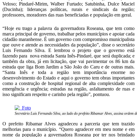
Veloso; Pindaré-Mirim, Walber Furtado; Satubinha, Dulce Maciel
(Ducinha); lideranças políticas, rurais e sindicais da região;
professores, moradores das ruas beneficiadas e população em geral.
“Hoje eu trago a palavra da governadora Roseana, que tem como
marca principal de governo, trabalhar pelos municípios e apoiar cada
cidadão maranhense. É um governo com compromisso municipalista
que ouve e atende as necessidades da população”, disse o secretário
Luis Fernando Silva. E lembrou o projeto que o governo está
fazendo para nova estrada Santa Inês-Pindaré, que será duplicada; e
também da obra, já em licitação, que vai pavimentar os 86 km da
estrada que liga Bom Jardim a São João do Caru e de outras mais.
“Santa Inês e toda a região tem importância enorme no
desenvolvimento do Estado e aqui o governo tem obras importantes
como a construção de hospital regional de alta complexidade com
emergência e urgência; estradas na região, asfaltamento de ruas e
isso significam respeito e carinho pela região”, pontuou.
Secretário Luis Fernando Silva, ao lado do prefeito Ribamar Alves, assina ordem d
O prefeito Ribamar Alves agradeceu a parceria que tem trazido
melhorias para o município. “Quero agradecer em meu nome e em
nome da população a governadora Roseana por ter nos brindado