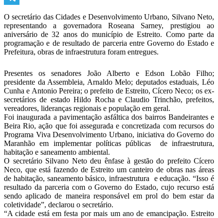
Telegram
O secretário das Cidades e Desenvolvimento Urbano, Silvano Neto,
representando a governadora Roseana Sarney, prestigiou ao
aniversário de 32 anos do município de Estreito. Como parte da
programação e de resultado de parceria entre Governo do Estado e
Prefeitura, obras de infraestrutura foram entregues.
Presentes os senadores João Alberto e Edson Lobão Filho;
presidente da Assembleia, Arnaldo Melo; deputados estaduais, Léo
Cunha e Antonio Pereira; o prefeito de Estreito, Cícero Neco; os ex-
secretários de estado Hildo Rocha e Claudio Trinchão, prefeitos,
vereadores, lideranças regionais e população em geral.
Foi inaugurada a pavimentação asfáltica dos bairros Bandeirantes e
Beira Rio, ação que foi assegurada e concretizada com recursos do
Programa Viva Desenvolvimento Urbano, iniciativa do Governo do
Maranhão em implementar políticas públicas de infraestrutura,
habitação e saneamento ambiental.
O secretário Silvano Neto deu ênfase à gestão do prefeito Cícero
Neco, que está fazendo de Estreito um canteiro de obras nas áreas
de habitação, saneamento básico, infraestrutura e educação. “Isso é
resultado da parceria com o Governo do Estado, cujo recurso está
sendo aplicado de maneira responsável em prol do bem estar da
coletividade”, declarou o secretário.
“A cidade está em festa por mais um ano de emancipação. Estreito