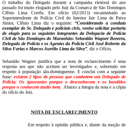
O trabalho do Delegado durante a campanha eleitoral do ano
passado foi muito elogiado pelo Juiz da Comarca de São Domingos
Clênio Lima Corrêa. Em ofício (02/2013) encaminhado ao
Superintendente de Polícia Civil do Interior Jair Lima de Paiva
Júnior, Clênio Lima diz o seguinte:
“Considerando a conduta
exemplar do Sr. Delegado e policiais civis, venho solicitar portaria
de elogio para os seguintes integrantes da Delegacia de Polícia
Civil de São Domingos do Maranhão: Sebastião Wagner Bezerra,
Delegado de Polícia e os Agentes da Polícia Civil José Roberto da
Silva Farias e Marcos Aurélio Lima da Silva”
,
diz o Ofício.
Sebastião Wagner justifica que a nota de esclarecimento é uma
resposta aos que não aceitam ser investigados e, sobretudo em
respeito à população são-dominguense. E conclui com a seguinte
frase:
existem 2 tipos de pessoas que combatem um Delegado de
Polícia: Os ignorantes porque o desconhecem e os bandidos
porque o conhecem muito bem.
Abaixo a íntegra da nota e a cópia
do ofício do Juiz.
NOTA DE ESCLARECIMENTO
Em respeito à opinião pública e, diante da moção de