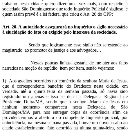
trabalho nesta cidade quero dizer uma vez mais, com respeito à
sociedade São Dominguense que todo Inquérito Policial é sigiloso, e
quem assim prevê é a lei federal que criou o Art. 20 do CPP:
Art. 20. A autoridade assegurará no inquérito o sigilo necessário
à elucidação do fato ou exigido pelo interesse da sociedade.
Sendo que logicamente esse sigilo não se estende ao
magistrado, ao promotor de justiça e aos advogados…
Nessas poucas linhas, gostaria de me ater aos fatos
narrados na moção de repúdio, item por item, senão vejamos:
1) Aos assaltos ocorridos no comércio da senhora Maria de Jesus,
que é correspondente bancário do Bradesco nesta cidade, em
verdade, até a quarta-feira da semana passada, só havia sido
registrado um apenas e isso se deu na Delegacia Regional de
Presidente Dutra/MA, sendo que a senhora Maria de Jesus em
nenhum momento compareceu nesta Delegacia de São
Domingos/MA para nos entregar cópia da ocorrência afim de
providenciarmos a abertura do competente Inquérito policial, por
coincidência, na mesma semana passada, houve um novo assalto ao
citado estabelecimento, fato ocorrido na última quinta-feira, sendo