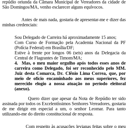
repúdio oriunda da Câmara Municipal de Vereadores da cidade de
São Domingos/MA, venho esclarecer alguns equívocos.
Antes de mais nada, gostaria de apresentar-me e dizer das
minhas credenciais:
Sou Delegado de Carreira há aproximadamente 15 anos;
Com Curso de Formação pela Academia Nacional da PF
(Polícia Federal) em Brasília/DF;
Estive à frente por longos 06 (seis) anos da Delegacia da
Central de Flagrantes de Timom/MA;
4.
Mas, o meu maior orgulho após todos esses anos de
carreira como Delegado, foi ser reconhecido pelo MM.
Juiz desta Comarca, Dr. Clênio Lima Correa, que, por
meio de ofício encaminhado aos meus superiores, fez
merecido elogio a nossa atuação no período eleitoral
(anexo).
Quero dizer que apesar da Nota de Repúdio ter sido
assinada por todos os Excelentíssimos Senhores Vereadores, gostaria
de me dirigir em especial a um, o senhor Leomar. Para tanto
utilizando-me do direito constitucional de resposta.
Com respeito às acusações levianas feitas sobre o meu