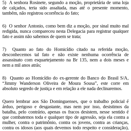
5) A senhora Rosinete, segundo a moção, proprietária de uma loja
de calçados, teria sido assaltada, mas até o presente momento,
também, não registrou ocorrência do fato;
6) O senhor Antonio, como bem diz a moção, por sinal muito mal
redigida, nunca compareceu nesta Delegacia para registrar qualquer
fato e assim não sabemos de quem se trata;
7) Quanto ao fato do Homicídio citado na referida moção,
desconhecemos tal fato e não existe nenhuma ocorrência de
assassinato com esquartejamento na Br 135, nem a dois meses e
nem a mil anos atrás;
8) Quanto ao Homicídio do ex-gerente do Banco do Brasil S/A,
“Jimmy Wanderson Oliveira de Moura Sousa”, este corre em
absoluto segredo de justiça e em relação a ele nada declinaremos.
Quero lembrar aos São Dominguenses, que o trabalho policial é
árduo, perigoso e desgastante, mas nem por isso, desistimos da
batalha, pelo contrário, apenas os fracos desistem, nesse sentido é
que combatemos toda e qualquer tipo de agressão, seja ela contra a
mulher, contra o patrimônio, contra os jovens, contra as crianças,
contra os idosos (aos quais devemos todo respeito e consideração),