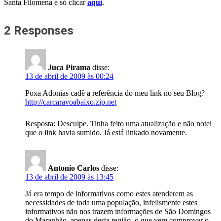
Santa Filomena é só clicar
aqui
.
2 Responses
Juca Pirama
disse:
13 de abril de 2009 às 00:24
Poxa Adonias cadê a referência do meu link no seu Blog?
http://carcaravoabaixo.zip.net
Resposta: Desculpe. Tinha feito uma atualização e não notei
que o link havia sumido. Já está linkado novamente.
Antonio Carlos
disse:
13 de abril de 2009 às 13:45
Já era tempo de informativos como estes atenderem as
necessidades de toda uma população, infelismente estes
informativos não nos trazem informações de São Domingos
do Maranhão, apenas desta região, o que vem comprovar o