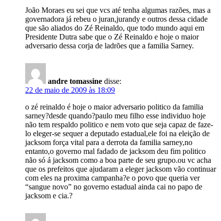
João Moraes eu sei que vcs até tenha algumas razões, mas a
governadora já rebeu o juran,jurandy e outros dessa cidade
que são aliados do Zé Reinaldo, que todo mundo aqui em
Presidente Dutra sabe que o Zé Reinaldo e hoje o maior
adversario dessa corja de ladrões que a familia Sarney.
andre tomassine
disse:
22 de maio de 2009 às 18:09
o zé reinaldo é hoje o maior adversario politico da familia
sarney?desde quando?paulo meu filho esse individuo hoje
não tem respaldo politico e nem voto que seja capaz de faze-
lo eleger-se sequer a deputado estadual,ele foi na eleição de
jacksom força vital para a derrota da familia sarney,no
entanto,o governo mal fadado de jacksom deu fim politico
não só á jacksom como a boa parte de seu grupo.ou vc acha
que os prefeitos que ajudaram a eleger jacksom vão continuar
com eles na proxima campanha?e o povo que queria ver
“sangue novo” no governo estadual ainda cai no papo de
jacksom e cia.?