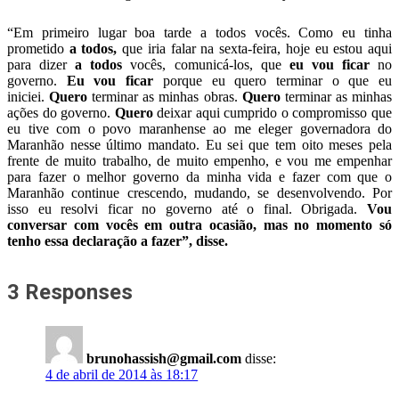
“Em primeiro lugar boa tarde a todos vocês. Como eu tinha
prometido
a todos,
que iria falar na sexta-feira, hoje eu estou aqui
para dizer
a todos
vocês, comunicá-los, que
eu vou ficar
no
governo.
Eu vou ficar
porque eu quero terminar o que eu
iniciei.
Quero
terminar as minhas obras.
Quero
terminar as minhas
ações do governo.
Quero
deixar aqui cumprido o compromisso que
eu tive com o povo maranhense ao me eleger governadora do
Maranhão nesse último mandato. Eu sei que tem oito meses pela
frente de muito trabalho, de muito empenho, e vou me empenhar
para fazer o melhor governo da minha vida e fazer com que o
Maranhão continue crescendo, mudando, se desenvolvendo. Por
isso eu resolvi ficar no governo até o final. Obrigada.
Vou
conversar com vocês em outra ocasião, mas no momento só
tenho essa declaração a fazer”, disse.
3 Responses
brunohassish@gmail.com
disse:
4 de abril de 2014 às 18:17