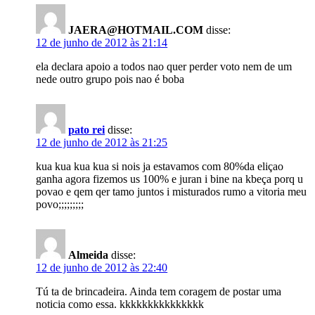
JAERA@HOTMAIL.COM
disse:
12 de junho de 2012 às 21:14
ela declara apoio a todos nao quer perder voto nem de um
nede outro grupo pois nao é boba
pato rei
disse:
12 de junho de 2012 às 21:25
kua kua kua kua si nois ja estavamos com 80%da eliçao
ganha agora fizemos us 100% e juran i bine na kbeça porq u
povao e qem qer tamo juntos i misturados rumo a vitoria meu
povo;;;;;;;;;
Almeida
disse:
12 de junho de 2012 às 22:40
Tú ta de brincadeira. Ainda tem coragem de postar uma
noticia como essa. kkkkkkkkkkkkkkk