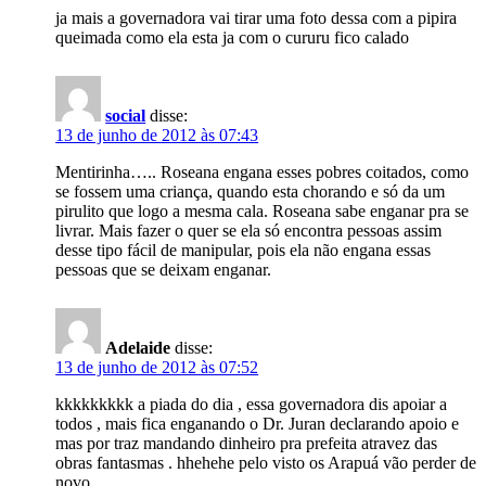
ja mais a governadora vai tirar uma foto dessa com a pipira
queimada como ela esta ja com o cururu fico calado
social
disse:
13 de junho de 2012 às 07:43
Mentirinha….. Roseana engana esses pobres coitados, como
se fossem uma criança, quando esta chorando e só da um
pirulito que logo a mesma cala. Roseana sabe enganar pra se
livrar. Mais fazer o quer se ela só encontra pessoas assim
desse tipo fácil de manipular, pois ela não engana essas
pessoas que se deixam enganar.
Adelaide
disse:
13 de junho de 2012 às 07:52
kkkkkkkkk a piada do dia , essa governadora dis apoiar a
todos , mais fica enganando o Dr. Juran declarando apoio e
mas por traz mandando dinheiro pra prefeita atravez das
obras fantasmas . hhehehe pelo visto os Arapuá vão perder de
novo …