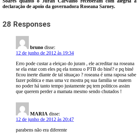
Soares quanto o Juran Carvalho receberam com alegria a
declaração de apoio da governadora Roseana Sarney.
28 Responses
bruno
disse:
12 de junho de 2012 às 19:34
Erro pode custar a eleiçao do juram , ele acreditar na roseana
se ela estar com eles pq ela tomou o PTB do biné? e pq biné
ficou inerte diante de tal situaçao ? roseana é uma raposa sabe
fazer politica e mas uma vz mostra pq sua familia se matem
no poder há tanto tempo justamente pq tem politicos assim
que querem perder a mamata mesmo sendo chutados !
MARIA
disse:
12 de junho de 2012 às 20:47
parabens não era diferente