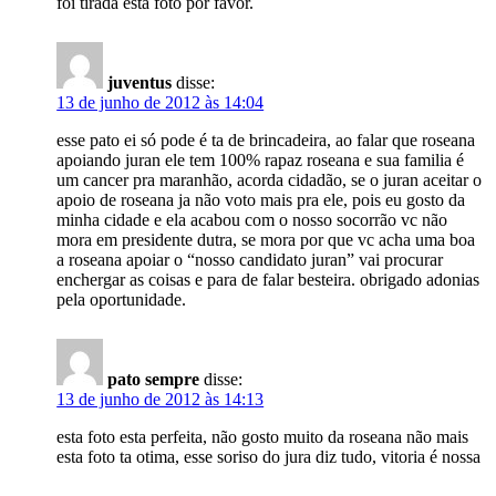
foi tirada esta foto por favor.
juventus
disse:
13 de junho de 2012 às 14:04
esse pato ei só pode é ta de brincadeira, ao falar que roseana
apoiando juran ele tem 100% rapaz roseana e sua familia é
um cancer pra maranhão, acorda cidadão, se o juran aceitar o
apoio de roseana ja não voto mais pra ele, pois eu gosto da
minha cidade e ela acabou com o nosso socorrão vc não
mora em presidente dutra, se mora por que vc acha uma boa
a roseana apoiar o “nosso candidato juran” vai procurar
enchergar as coisas e para de falar besteira. obrigado adonias
pela oportunidade.
pato sempre
disse:
13 de junho de 2012 às 14:13
esta foto esta perfeita, não gosto muito da roseana não mais
esta foto ta otima, esse soriso do jura diz tudo, vitoria é nossa