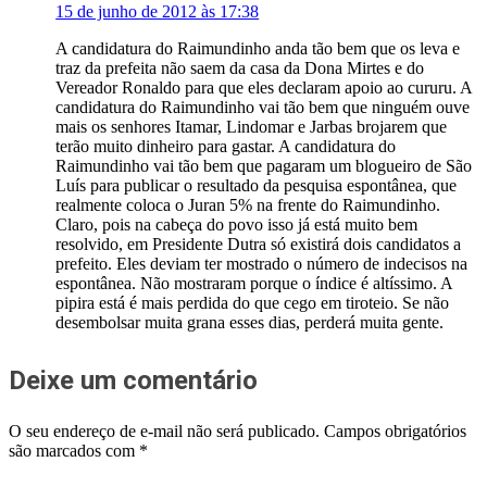
15 de junho de 2012 às 17:38
A candidatura do Raimundinho anda tão bem que os leva e
traz da prefeita não saem da casa da Dona Mirtes e do
Vereador Ronaldo para que eles declaram apoio ao cururu. A
candidatura do Raimundinho vai tão bem que ninguém ouve
mais os senhores Itamar, Lindomar e Jarbas brojarem que
terão muito dinheiro para gastar. A candidatura do
Raimundinho vai tão bem que pagaram um blogueiro de São
Luís para publicar o resultado da pesquisa espontânea, que
realmente coloca o Juran 5% na frente do Raimundinho.
Claro, pois na cabeça do povo isso já está muito bem
resolvido, em Presidente Dutra só existirá dois candidatos a
prefeito. Eles deviam ter mostrado o número de indecisos na
espontânea. Não mostraram porque o índice é altíssimo. A
pipira está é mais perdida do que cego em tiroteio. Se não
desembolsar muita grana esses dias, perderá muita gente.
Deixe um comentário
O seu endereço de e-mail não será publicado.
Campos obrigatórios
são marcados com
*