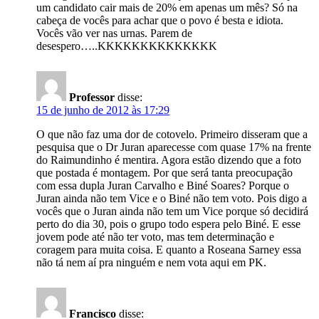
um candidato cair mais de 20% em apenas um mês? Só na
cabeça de vocês para achar que o povo é besta e idiota.
Vocês vão ver nas urnas. Parem de
desespero…..KKKKKKKKKKKKKK
Professor
disse:
15 de junho de 2012 às 17:29
O que não faz uma dor de cotovelo. Primeiro disseram que a
pesquisa que o Dr Juran aparecesse com quase 17% na frente
do Raimundinho é mentira. Agora estão dizendo que a foto
que postada é montagem. Por que será tanta preocupação
com essa dupla Juran Carvalho e Biné Soares? Porque o
Juran ainda não tem Vice e o Biné não tem voto. Pois digo a
vocês que o Juran ainda não tem um Vice porque só decidirá
perto do dia 30, pois o grupo todo espera pelo Biné. E esse
jovem pode até não ter voto, mas tem determinação e
coragem para muita coisa. E quanto a Roseana Sarney essa
não tá nem aí pra ninguém e nem vota aqui em PK.
Francisco
disse: