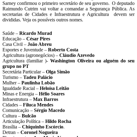
Sarney confirmou o primeiro secretário de seu governo. O deputado
Raimundo Cutrim vai voltar a comandar a Segurança Pública. As
secretarias de Cidades e Infraestrutura e Agricultura devem ser
divididas. Veja os possíveis outros nomes.
Saúde –
Ricardo Murad
Educação –
César Pires
Casa Civil –
João Abreu
Esportes e Juventude –
Roberto Costa
Agricultura (agronegócios) –
Cláudio Azevedo
Agricultura (familiar )-
Washington Oliveira ou alguém do seu
grupo no PT
Secretária Particular –
Olga Simão
Turismo –
Tadeu Palácio
Mulher –
Paulinha Lobão
Igualdade Racial –
Heloísa Leitão
Minas e Energia –
Hélio Soares
Infraestrutura –
Max Barros
Cidades –
Filuca Mendes
Comunicação –
Sérgio Macedo
Cultura –
Bulcão
Articulação Política –
Hildo Rocha
Brasília –
Chiquinho Escórcio
.
Detran –
Coronel Nogueira