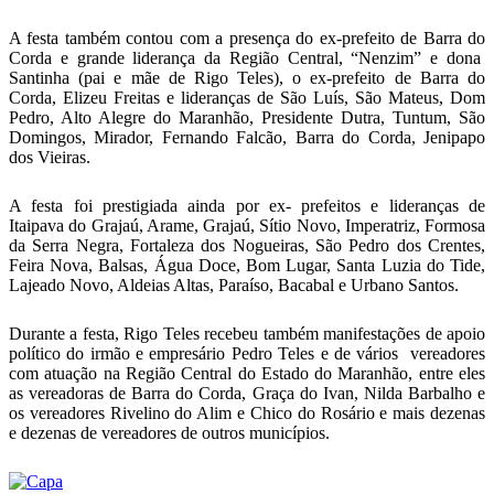
A festa também contou com a presença do ex-prefeito de Barra do
Corda e grande liderança da Região Central, “Nenzim” e dona
Santinha (pai e mãe de Rigo Teles), o ex-prefeito de Barra do
Corda, Elizeu Freitas e lideranças de São Luís, São Mateus, Dom
Pedro, Alto Alegre do Maranhão, Presidente Dutra, Tuntum, São
Domingos, Mirador, Fernando Falcão, Barra do Corda, Jenipapo
dos Vieiras.
A festa foi prestigiada ainda por ex- prefeitos e lideranças de
Itaipava do Grajaú, Arame, Grajaú, Sítio Novo, Imperatriz, Formosa
da Serra Negra, Fortaleza dos Nogueiras, São Pedro dos Crentes,
Feira Nova, Balsas, Água Doce, Bom Lugar, Santa Luzia do Tide,
Lajeado Novo, Aldeias Altas, Paraíso, Bacabal e Urbano Santos.
Durante a festa, Rigo Teles recebeu também manifestações de apoio
político do irmão e empresário Pedro Teles e de vários vereadores
com atuação na Região Central do Estado do Maranhão, entre eles
as vereadoras de Barra do Corda, Graça do Ivan, Nilda Barbalho e
os vereadores Rivelino do Alim e Chico do Rosário e mais dezenas
e dezenas de vereadores de outros municípios.