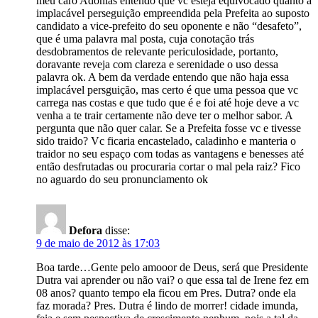
meu caro Adonias entendo que vc esteja equivocado quanto à
implacável perseguição empreendida pela Prefeita ao suposto
candidato a vice-prefeito do seu oponente e não “desafeto”,
que é uma palavra mal posta, cuja conotação trás
desdobramentos de relevante periculosidade, portanto,
doravante reveja com clareza e serenidade o uso dessa
palavra ok. A bem da verdade entendo que não haja essa
implacável persguição, mas certo é que uma pessoa que vc
carrega nas costas e que tudo que é e foi até hoje deve a vc
venha a te trair certamente não deve ter o melhor sabor. A
pergunta que não quer calar. Se a Prefeita fosse vc e tivesse
sido traido? Vc ficaria encastelado, caladinho e manteria o
traidor no seu espaço com todas as vantagens e benesses até
então desfrutadas ou procuraria cortar o mal pela raiz? Fico
no aguardo do seu pronunciamento ok
Defora
disse:
9 de maio de 2012 às 17:03
Boa tarde…Gente pelo amooor de Deus, será que Presidente
Dutra vai aprender ou não vai? o que essa tal de Irene fez em
08 anos? quanto tempo ela ficou em Pres. Dutra? onde ela
faz morada? Pres. Dutra é lindo de morrer! cidade imunda,