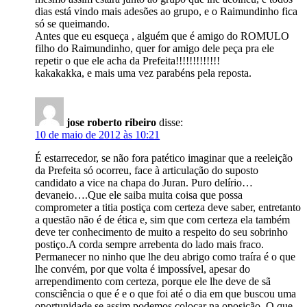
dias está vindo mais adesões ao grupo, e o Raimundinho fica
só se queimando.
Antes que eu esqueça , alguém que é amigo do ROMULO
filho do Raimundinho, quer for amigo dele peça pra ele
repetir o que ele acha da Prefeita!!!!!!!!!!!!!
kakakakka, e mais uma vez parabéns pela reposta.
jose roberto ribeiro
disse:
10 de maio de 2012 às 10:21
É estarrecedor, se não fora patético imaginar que a reeleição
da Prefeita só ocorreu, face à articulação do suposto
candidato a vice na chapa do Juran. Puro delírio…
devaneio….Que ele saiba muita coisa que possa
comprometer a titia postiça com certeza deve saber, entretanto
a questão não é de ética e, sim que com certeza ela também
deve ter conhecimento de muito a respeito do seu sobrinho
postiço.A corda sempre arrebenta do lado mais fraco.
Permanecer no ninho que lhe deu abrigo como traíra é o que
lhe convém, por que volta é impossível, apesar do
arrependimento com certeza, porque ele lhe deve de sã
consciência o que é e o que foi até o dia em que buscou uma
oportunidade se assim podemos colocar na oposição. O que