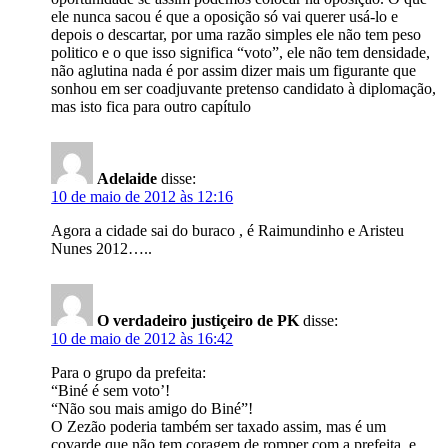
ele nunca sacou é que a oposição só vai querer usá-lo e
depois o descartar, por uma razão simples ele não tem peso
politico e o que isso significa “voto”, ele não tem densidade,
não aglutina nada é por assim dizer mais um figurante que
sonhou em ser coadjuvante pretenso candidato à diplomação,
mas isto fica para outro capítulo
Adelaide
disse:
10 de maio de 2012 às 12:16
Agora a cidade sai do buraco , é Raimundinho e Aristeu
Nunes 2012…..
O verdadeiro justiçeiro de PK
disse:
10 de maio de 2012 às 16:42
Para o grupo da prefeita:
“Biné é sem voto’!
“Não sou mais amigo do Biné”!
O Zezão poderia também ser taxado assim, mas é um
covarde que não tem coragem de romper com a prefeita, e