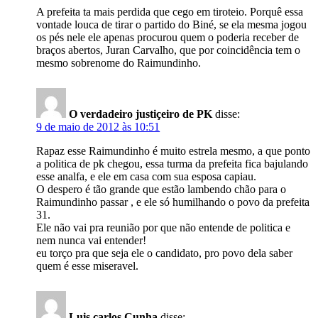
A prefeita ta mais perdida que cego em tiroteio. Porquê essa
vontade louca de tirar o partido do Biné, se ela mesma jogou
os pés nele ele apenas procurou quem o poderia receber de
braços abertos, Juran Carvalho, que por coincidência tem o
mesmo sobrenome do Raimundinho.
O verdadeiro justiçeiro de PK
disse:
9 de maio de 2012 às 10:51
Rapaz esse Raimundinho é muito estrela mesmo, a que ponto
a politica de pk chegou, essa turma da prefeita fica bajulando
esse analfa, e ele em casa com sua esposa capiau.
O despero é tão grande que estão lambendo chão para o
Raimundinho passar , e ele só humilhando o povo da prefeita
31.
Ele não vai pra reunião por que não entende de politica e
nem nunca vai entender!
eu torço pra que seja ele o candidato, pro povo dela saber
quem é esse miseravel.
Luis carlos Cunha
disse: