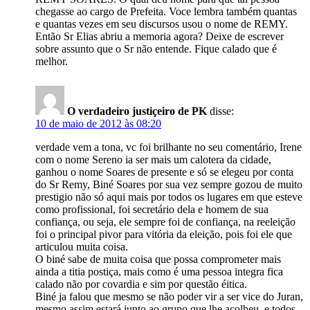
chegasse ao cargo de Prefeita. Voce lembra também quantas
e quantas vezes em seu discursos usou o nome de REMY.
Então Sr Elias abriu a memoria agora? Deixe de escrever
sobre assunto que o Sr não entende. Fique calado que é
melhor.
O verdadeiro justiçeiro de PK
disse:
10 de maio de 2012 às 08:20
verdade vem a tona, vc foi brilhante no seu comentário, Irene
com o nome Sereno ia ser mais um calotera da cidade,
ganhou o nome Soares de presente e só se elegeu por conta
do Sr Remy, Biné Soares por sua vez sempre gozou de muito
prestigio não só aqui mais por todos os lugares em que esteve
como profissional, foi secretário dela e homem de sua
confiança, ou seja, ele sempre foi de confiança, na reeleição
foi o principal pivor para vitória da eleição, pois foi ele que
articulou muita coisa.
O biné sabe de muita coisa que possa comprometer mais
ainda a titia postiça, mais como é uma pessoa integra fica
calado não por covardia e sim por questão éitica.
Biné ja falou que mesmo se não poder vir a ser vice do Juran,
mesmo assim estará junto ao grupo que lhe acolheu, e todos