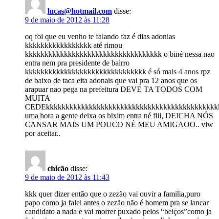
lucas@hotmail.com
disse:
9 de maio de 2012 às 11:28
oq foi que eu venho te falando faz é dias adonias
kkkkkkkkkkkkkkkkk até rimou
kkkkkkkkkkkkkkkkkkkkkkkkkkkkkkkkkkk o biné nessa nao
entra nem pra presidente de bairro
kkkkkkkkkkkkkkkkkkkkkkkkkkkkkkk é só mais 4 anos rpz
de baixo de taca eita adonais que vai pra 12 anos que os
arapuar nao pega na prefeitura DEVE TA TODOS COM
MUITA
CEDEkkkkkkkkkkkkkkkkkkkkkkkkkkkkkkkkkkkkkkkkkkkk
uma hora a gente deixa os bixim entra né fiii, DEICHA NÓS
CANSAR MAIS UM POUCO NÉ MEU AMIGAOO.. vlw
por aceitar..
chicão
disse:
9 de maio de 2012 às 11:43
kkk quer dizer então que o zezão vai ouvir a familia,puro
papo como ja falei antes o zezão não é homem pra se lancar
candidato a nada e vai morrer puxado pelos “beiços”como ja