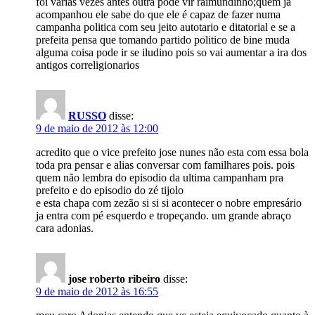
foi varias vezes antes outra pode vir raimundinho;quem ja
acompanhou ele sabe do que ele é capaz de fazer numa
campanha politica com seu jeito autotario e ditatorial e se a
prefeita pensa que tomando partido politico de bine muda
alguma coisa pode ir se iludino pois so vai aumentar a ira dos
antigos correligionarios
RUSSO
disse:
9 de maio de 2012 às 12:00
acredito que o vice prefeito jose nunes não esta com essa bola
toda pra pensar e alias conversar com familhares pois. pois
quem não lembra do episodio da ultima campanham pra
prefeito e do episodio do zé tijolo
e esta chapa com zezão si si si acontecer o nobre empresário
ja entra com pé esquerdo e tropeçando. um grande abraço
cara adonias.
jose roberto ribeiro
disse:
9 de maio de 2012 às 16:55