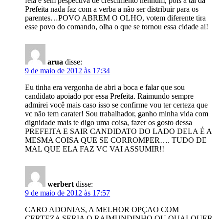
feia e sem pespectiva de crescimento nenhum, pois a tal da
Prefeita nada faz com a verba a não ser distribuir para os
parentes…POVO ABREM O OLHO, votem diferente tira
esse povo do comando, olha o que se tornou essa cidade ai!
arua
disse:
9 de maio de 2012 às 17:34
Eu tinha era vergonha de abri a boca e falar que sou
candidato apoiado por essa Prefeita. Raimundo sempre
admirei você mais caso isso se confirme vou ter certeza que
vc não tem carater! Sou trabalhador, ganho minha vida com
dignidade mais te digo uma coisa, fazer os gosto dessa
PREFEITA E SAIR CANDIDATO DO LADO DELA É A
MESMA COISA QUE SE CORROMPER…. TUDO DE
MAL QUE ELA FAZ VC VAI ASSUMIR!!
werbert
disse:
9 de maio de 2012 às 17:57
CARO ADONIAS, A MELHOR OPÇAO COM
CERTEZA SERIA O RAIMUNDINHO OU QUALQUER