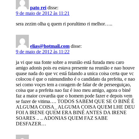
pato rei
disse:
9 de maio de 2012 às 11:21
sera zezim olha q quem ri porultimo ri melhor…..
elias@hotmail.com
disse:
9 de maio de 2012 às 11:22
ja vi que sua fonte sobre a reunião está furada meu caro
amigo adonis pois eu estava presente na reunião e nao houve
quase nada do que vc está falando a unica coisa certa que vc
colocou é que o raimundinho é o candidato da prefeita, e nao
sei como voçes tem a coragem de falar de de perseeguiçao,
coisa que a prefeita nao faz é isso meu amigo, agora o biné
faz a maior covardia que o homem pode fazer e depois vem
se fazer de vitima…. TODOS SABEM QUE SE O BINÉ É
ALGUMA COISA_ ALGUMA COISA QUEM LHE DEU
FOI A IRENE QUEM ERA BINÉ ANTES DA IRENE
SOARES .. .. ADONIAS QUEM FAZ SABE
DESFAZER…