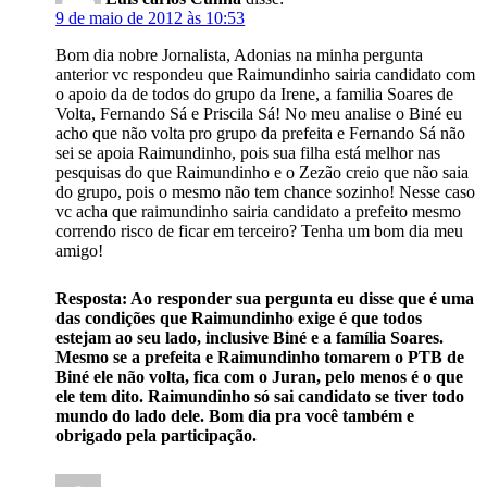
9 de maio de 2012 às 10:53
Bom dia nobre Jornalista, Adonias na minha pergunta
anterior vc respondeu que Raimundinho sairia candidato com
o apoio da de todos do grupo da Irene, a familia Soares de
Volta, Fernando Sá e Priscila Sá! No meu analise o Biné eu
acho que não volta pro grupo da prefeita e Fernando Sá não
sei se apoia Raimundinho, pois sua filha está melhor nas
pesquisas do que Raimundinho e o Zezão creio que não saia
do grupo, pois o mesmo não tem chance sozinho! Nesse caso
vc acha que raimundinho sairia candidato a prefeito mesmo
correndo risco de ficar em terceiro? Tenha um bom dia meu
amigo!
Resposta: Ao responder sua pergunta eu disse que é uma
das condições que Raimundinho exige é que todos
estejam ao seu lado, inclusive Biné e a família Soares.
Mesmo se a prefeita e Raimundinho tomarem o PTB de
Biné ele não volta, fica com o Juran, pelo menos é o que
ele tem dito. Raimundinho só sai candidato se tiver todo
mundo do lado dele. Bom dia pra você também e
obrigado pela participação.