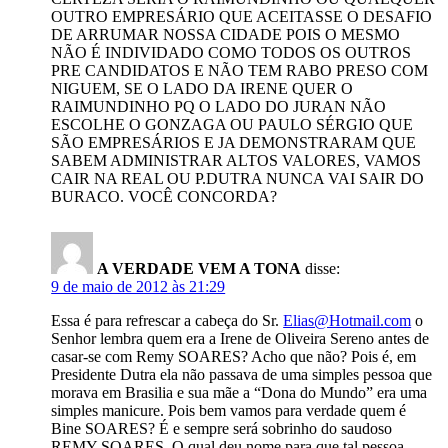
OUTRO EMPRESÁRIO QUE ACEITASSE O DESAFIO
DE ARRUMAR NOSSA CIDADE POIS O MESMO
NÃO É INDIVIDADO COMO TODOS OS OUTROS
PRE CANDIDATOS E NÃO TEM RABO PRESO COM
NIGUEM, SE O LADO DA IRENE QUER O
RAIMUNDINHO PQ O LADO DO JURAN NÃO
ESCOLHE O GONZAGA OU PAULO SÉRGIO QUE
SÃO EMPRESÁRIOS E JA DEMONSTRARAM QUE
SABEM ADMINISTRAR ALTOS VALORES, VAMOS
CAIR NA REAL OU P.DUTRA NUNCA VAI SAIR DO
BURACO. VOCÊ CONCORDA?
A VERDADE VEM A TONA
disse:
9 de maio de 2012 às 21:29
Essa é para refrescar a cabeça do Sr.
Elias@Hotmail.com
o
Senhor lembra quem era a Irene de Oliveira Sereno antes de
casar-se com Remy SOARES? Acho que não? Pois é, em
Presidente Dutra ela não passava de uma simples pessoa que
morava em Brasilia e sua mãe a “Dona do Mundo” era uma
simples manicure. Pois bem vamos para verdade quem é
Bine SOARES? É e sempre será sobrinho do saudoso
REMY SOARES. O qual deu nome para que tal pessoa