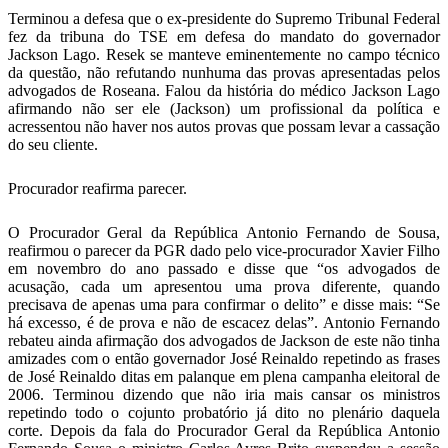
Terminou a defesa que o ex-presidente do Supremo Tribunal Federal
fez da tribuna do TSE em defesa do mandato do governador
Jackson Lago. Resek se manteve eminentemente no campo técnico
da questão, não refutando nunhuma das provas apresentadas pelos
advogados de Roseana. Falou da história do médico Jackson Lago
afirmando não ser ele (Jackson) um profissional da política e
acressentou não haver nos autos provas que possam levar a cassação
do seu cliente.
Procurador reafirma parecer.
O Procurador Geral da República Antonio Fernando de Sousa,
reafirmou o parecer da PGR dado pelo vice-procurador Xavier Filho
em novembro do ano passado e disse que “os advogados de
acusação, cada um apresentou uma prova diferente, quando
precisava de apenas uma para confirmar o delito” e disse mais: “Se
há excesso, é de prova e não de escacez delas”. Antonio Fernando
rebateu ainda afirmação dos advogados de Jackson de este não tinha
amizades com o então governador José Reinaldo repetindo as frases
de José Reinaldo ditas em palanque em plena campanha eleitoral de
2006. Terminou dizendo que não iria mais cansar os ministros
repetindo todo o cojunto probatório já dito no plenário daquela
corte. Depois da fala do Procurador Geral da República Antonio