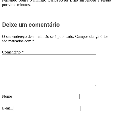
Fernando Sousa o ministro Carlos Ayres Brito suspendeu a sessão
por vinte minutos.
Deixe um comentário
O seu endereço de e-mail não será publicado.
Campos obrigatórios
são marcados com
*
Comentário
*
Nome
E-mail