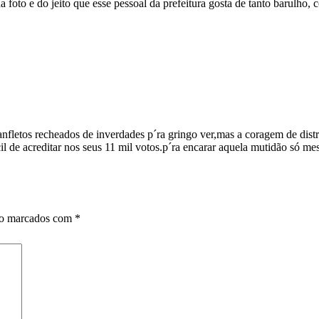
na foto e do jeito que esse pessoal da prefeitura gosta de tanto barulho,
anfletos recheados de inverdades p´ra gringo ver,mas a coragem de distr
l de acreditar nos seus 11 mil votos.p´ra encarar aquela mutidão só me
ão marcados com
*