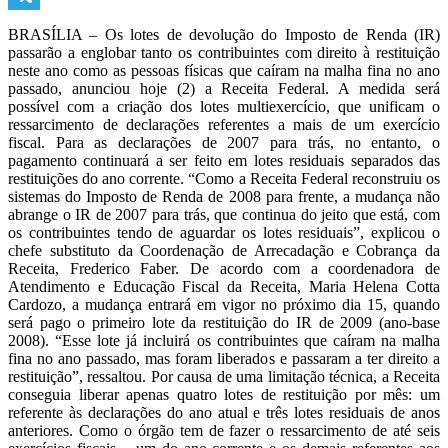
Telegram
BRASÍLIA – Os lotes de devolução do Imposto de Renda (IR)
passarão a englobar tanto os contribuintes com direito à restituição
neste ano como as pessoas físicas que caíram na malha fina no ano
passado, anunciou hoje (2) a Receita Federal. A medida será
possível com a criação dos lotes multiexercício, que unificam o
ressarcimento de declarações referentes a mais de um exercício
fiscal. Para as declarações de 2007 para trás, no entanto, o
pagamento continuará a ser feito em lotes residuais separados das
restituições do ano corrente. “Como a Receita Federal reconstruiu os
sistemas do Imposto de Renda de 2008 para frente, a mudança não
abrange o IR de 2007 para trás, que continua do jeito que está, com
os contribuintes tendo de aguardar os lotes residuais”, explicou o
chefe substituto da Coordenação de Arrecadação e Cobrança da
Receita, Frederico Faber. De acordo com a coordenadora de
Atendimento e Educação Fiscal da Receita, Maria Helena Cotta
Cardozo, a mudança entrará em vigor no próximo dia 15, quando
será pago o primeiro lote da restituição do IR de 2009 (ano-base
2008). “Esse lote já incluirá os contribuintes que caíram na malha
fina no ano passado, mas foram liberados e passaram a ter direito a
restituição”, ressaltou. Por causa de uma limitação técnica, a Receita
conseguia liberar apenas quatro lotes de restituição por mês: um
referente às declarações do ano atual e três lotes residuais de anos
anteriores. Como o órgão tem de fazer o ressarcimento de até seis