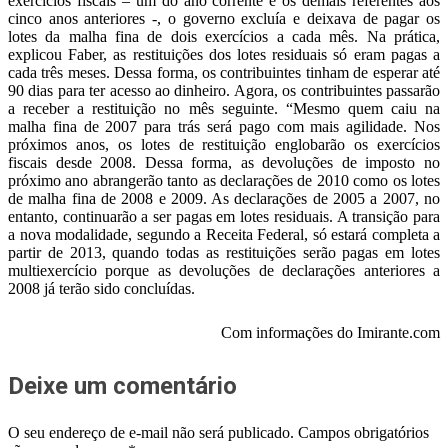
exercícios fiscais – um do ano corrente e os demais referentes aos
cinco anos anteriores -, o governo excluía e deixava de pagar os
lotes da malha fina de dois exercícios a cada mês. Na prática,
explicou Faber, as restituições dos lotes residuais só eram pagas a
cada três meses. Dessa forma, os contribuintes tinham de esperar até
90 dias para ter acesso ao dinheiro. Agora, os contribuintes passarão
a receber a restituição no mês seguinte. “Mesmo quem caiu na
malha fina de 2007 para trás será pago com mais agilidade. Nos
próximos anos, os lotes de restituição englobarão os exercícios
fiscais desde 2008. Dessa forma, as devoluções de imposto no
próximo ano abrangerão tanto as declarações de 2010 como os lotes
de malha fina de 2008 e 2009. As declarações de 2005 a 2007, no
entanto, continuarão a ser pagas em lotes residuais. A transição para
a nova modalidade, segundo a Receita Federal, só estará completa a
partir de 2013, quando todas as restituições serão pagas em lotes
multiexercício porque as devoluções de declarações anteriores a
2008 já terão sido concluídas.
Com informações do Imirante.com
Deixe um comentário
O seu endereço de e-mail não será publicado.
Campos obrigatórios