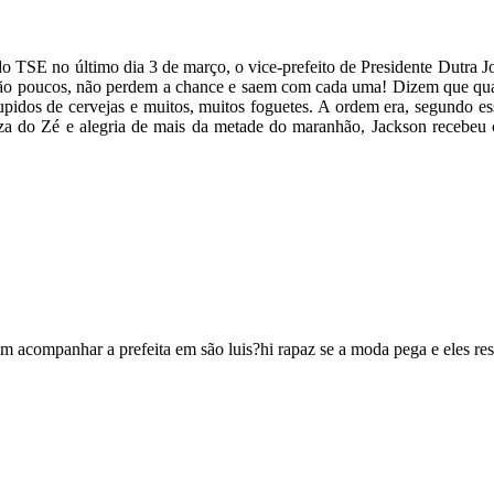
 TSE no último dia 3 de março, o vice-prefeito de Presidente Dutra
o são poucos, não perdem a chance e saem com cada uma! Dizem que qua
tupidos de cervejas e muitos, muitos foguetes. A ordem era, segundo es
eza do Zé e alegria de mais da metade do maranhão, Jackson recebeu c
m acompanhar a prefeita em são luis?hi rapaz se a moda pega e eles r