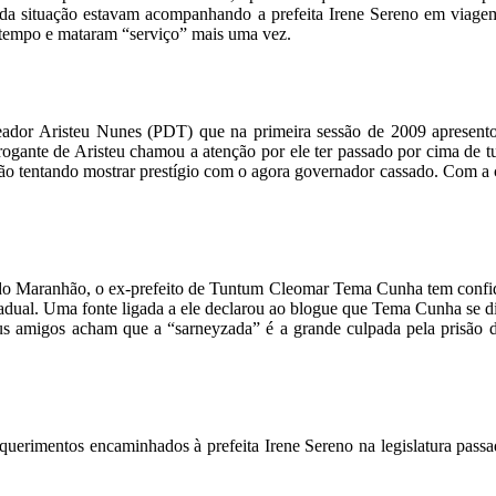
 da situação estavam acompanhando a prefeita Irene Sereno em viagem
 tempo e mataram “serviço” mais uma vez.
eador Aristeu Nunes (PDT) que na primeira sessão de 2009 apresento
rrogante de Aristeu chamou a atenção por ele ter passado por cima de t
ão tentando mostrar prestígio com o agora governador cassado. Com a c
 Maranhão, o ex-prefeito de Tuntum Cleomar Tema Cunha tem confidenc
dual. Uma fonte ligada a ele declarou ao blogue que Tema Cunha se d
eus amigos acham que a “sarneyzada” é a grande culpada pela prisão
requerimentos encaminhados à prefeita Irene Sereno na legislatura pas