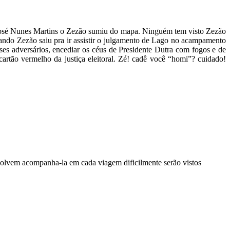
 José Nunes Martins o Zezão sumiu do mapa. Ninguém tem visto Zezão
ndo Zezão saiu pra ir assistir o julgamento de Lago no acampamento
ses adversários, encediar os céus de Presidente Dutra com fogos e de
artão vermelho da justiça eleitoral. Zé! cadê você “homi”? cuidado!
esolvem acompanha-la em cada viagem dificilmente serão vistos