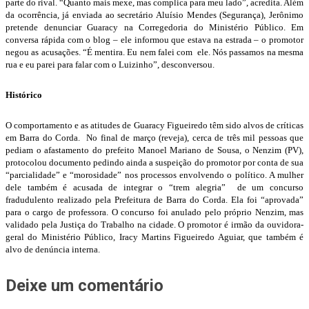
parte do rival. “Quanto mais mexe, mas complica para meu lado”, acredita. Além
da ocorrência, já enviada ao secretário Aluísio Mendes (Segurança), Jerônimo
pretende denunciar Guaracy na Corregedoria do Ministério Público. Em
conversa rápida com o blog – ele informou que estava na estrada – o promotor
negou as acusações. “É mentira. Eu nem falei com ele. Nós passamos na mesma
rua e eu parei para falar com o Luizinho”, desconversou.
Histórico
O comportamento e as atitudes de Guaracy Figueiredo têm sido alvos de críticas
em Barra do Corda. No final de março (reveja), cerca de três mil pessoas que
pediam o afastamento do prefeito Manoel Mariano de Sousa, o Nenzim (PV),
protocolou documento pedindo ainda a suspeição do promotor por conta de sua
“parcialidade” e “morosidade” nos processos envolvendo o político. A mulher
dele também é acusada de integrar o “trem alegria” de um concurso
fradudulento realizado pela Prefeitura de Barra do Corda. Ela foi “aprovada”
para o cargo de professora. O concurso foi anulado pelo próprio Nenzim, mas
validado pela Justiça do Trabalho na cidade. O promotor é irmão da ouvidora-
geral do Ministério Público, Iracy Martins Figueiredo Aguiar, que também é
alvo de denúncia interna.
Deixe um comentário