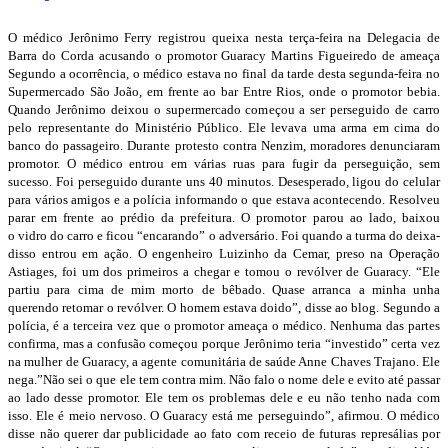
O médico Jerônimo Ferry registrou queixa nesta terça-feira na Delegacia de
Barra do Corda acusando o promotor Guaracy Martins Figueiredo de ameaça
Segundo a ocorrência, o médico estava no final da tarde desta segunda-feira no
Supermercado São João, em frente ao bar Entre Rios, onde o promotor bebia.
Quando Jerônimo deixou o supermercado começou a ser perseguido de carro
pelo representante do Ministério Público. Ele levava uma arma em cima do
banco do passageiro. Durante protesto contra Nenzim, moradores denunciaram
promotor. O médico entrou em várias ruas para fugir da perseguição, sem
sucesso. Foi perseguido durante uns 40 minutos. Desesperado, ligou do celular
para vários amigos e a polícia informando o que estava acontecendo. Resolveu
parar em frente ao prédio da prefeitura. O promotor parou ao lado, baixou
o vidro do carro e ficou “encarando” o adversário. Foi quando a turma do deixa-
disso entrou em ação. O engenheiro Luizinho da Cemar, preso na Operação
Astiages, foi um dos primeiros a chegar e tomou o revólver de Guaracy. “Ele
partiu para cima de mim morto de bêbado. Quase arranca a minha unha
querendo retomar o revólver. O homem estava doido”, disse ao blog. Segundo a
polícia, é a terceira vez que o promotor ameaça o médico. Nenhuma das partes
confirma, mas a confusão começou porque Jerônimo teria “investido” certa vez
na mulher de Guaracy, a agente comunitária de saúde Anne Chaves Trajano. Ele
nega.”Não sei o que ele tem contra mim. Não falo o nome dele e evito até passar
ao lado desse promotor. Ele tem os problemas dele e eu não tenho nada com
isso. Ele é meio nervoso. O Guaracy está me perseguindo”, afirmou. O médico
disse não querer dar publicidade ao fato com receio de futuras represálias por