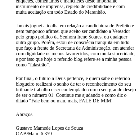
enquetes, comentários e manchetes deste importante
instrumento de imprensa, repleto de credibilidade e com
muita aceitação em todo Estado do Maranhão.
Jamais joguei a toalha em relação a candidatura de Prefeito e
nem tampouco afirmei que aceito ser candidato a Vereador
pelo grupo politico da Senhora Irene Soares, ou qualquer
outro grupo. Porém, estou de consciêcia tranquila em tudo
que faço a frente da Secretaria de Administração, em atender
com dignidade os menos favorecidos, com muita sinceridade,
e por isso que hoje o referido blog refere-se a minha pessoa
como “falastrão”.
Por final, o futuro a Deus pertence, e quem sabe o referido
blogueiro realizará o sonho de ter o reconhecimento do seu
brilhante trabalho e ser contemplado com o seu grande desejo
de ser o número 01. Continue me ajudando e como diz o
ditado “Fale bem ou mau, mais, FALE DE MIM!
Abraços.
Gustavo Mamede Lopes de Souza
OAB/Ma n. 6.359