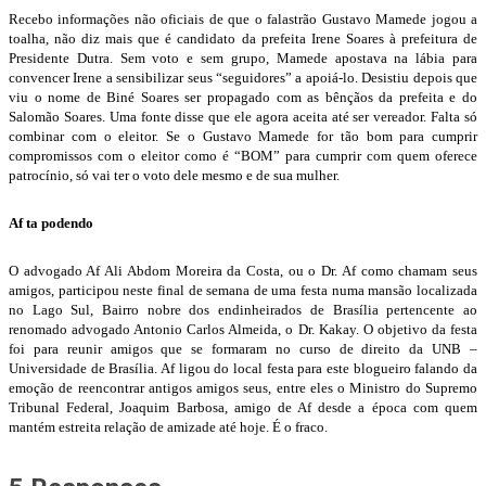
Recebo informações não oficiais de que o falastrão Gustavo Mamede jogou a
toalha, não diz mais que é candidato da prefeita Irene Soares à prefeitura de
Presidente Dutra. Sem voto e sem grupo, Mamede apostava na lábia para
convencer Irene a sensibilizar seus “seguidores” a apoiá-lo. Desistiu depois que
viu o nome de Biné Soares ser propagado com as bênçãos da prefeita e do
Salomão Soares. Uma fonte disse que ele agora aceita até ser vereador. Falta só
combinar com o eleitor. Se o Gustavo Mamede for tão bom para cumprir
compromissos com o eleitor como é “BOM” para cumprir com quem oferece
patrocínio, só vai ter o voto dele mesmo e de sua mulher.
Af ta podendo
O advogado Af Ali Abdom Moreira da Costa, ou o Dr. Af como chamam seus
amigos, participou neste final de semana de uma festa numa mansão localizada
no Lago Sul, Bairro nobre dos endinheirados de Brasília pertencente ao
renomado advogado Antonio Carlos Almeida, o Dr. Kakay. O objetivo da festa
foi para reunir amigos que se formaram no curso de direito da UNB –
Universidade de Brasília. Af ligou do local festa para este blogueiro falando da
emoção de reencontrar antigos amigos seus, entre eles o Ministro do Supremo
Tribunal Federal, Joaquim Barbosa, amigo de Af desde a época com quem
mantém estreita relação de amizade até hoje. É o fraco.