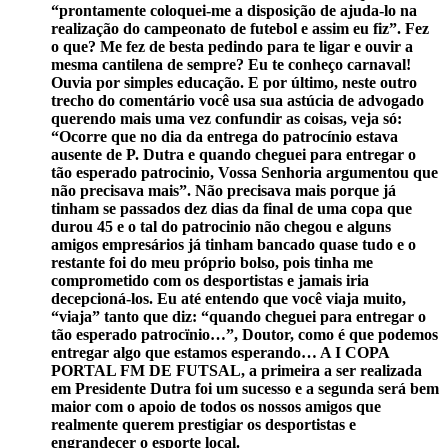
“prontamente coloquei-me a disposição de ajuda-lo na
realização do campeonato de futebol e assim eu fiz”. Fez
o que? Me fez de besta pedindo para te ligar e ouvir a
mesma cantilena de sempre? Eu te conheço carnaval!
Ouvia por simples educação. E por último, neste outro
trecho do comentário você usa sua astúcia de advogado
querendo mais uma vez confundir as coisas, veja só:
“Ocorre que no dia da entrega do patrocínio estava
ausente de P. Dutra e quando cheguei para entregar o
tão esperado patrocinio, Vossa Senhoria argumentou que
não precisava mais”. Não precisava mais porque já
tinham se passados dez dias da final de uma copa que
durou 45 e o tal do patrocinio não chegou e alguns
amigos empresários já tinham bancado quase tudo e o
restante foi do meu próprio bolso, pois tinha me
comprometido com os desportistas e jamais iria
decepcioná-los. Eu até entendo que você viaja muito,
“viaja” tanto que diz: “quando cheguei para entregar o
tão esperado patrocïnio…”, Doutor, como é que podemos
entregar algo que estamos esperando… A I COPA
PORTAL FM DE FUTSAL, a primeira a ser realizada
em Presidente Dutra foi um sucesso e a segunda será bem
maior com o apoio de todos os nossos amigos que
realmente querem prestigiar os desportistas e
engrandecer o esporte local.