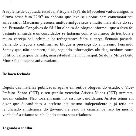
A suplente de deputada estadual Priscyla Sá (PT do B) recebeu vários amigos na
última sexta-feira 22/07 na chácara que leva seu nome para comemorar seu
aniversário. Marcaram presença muitos amigos seus e muito mais ainda do seu
pai Fernando Gonçalves de Sá. Um olheiro do blogue informou que a festa foi
bastante animada e os convidados se fartaram com o churrasco de três bois e
muita cerveja sol, schim e os refrigerantes fanta e spryt. Semana passada,
Fernando chegou a confirmar ao blogue a presença do empresário Fernando
Sarney que não apareceu, aliás, segundo informações obtidas, nenhum outro
político participou da festa, nem estadual, nem municipal. Só dona Mirtes Brito
Muniz foi abraçar a aniversariante.
De boca fechada
Depois das matérias publicadas aqui e em outros blogues do estado, o Vice-
Prefeito Zezão (PDT) e seu pupilo vereador Aristeu Nunes (PDT) sumiram,
andam calados. Não tocaram mais no assunto candidatura. Aristeu teima em
dizer que é candidato a prefeito até mesmo independente e já teria até
renunciado a liderança do governo ireneano na câmara. Se isso for mesmo
verdade é a criatura se rebelando contra seus criadores.
Jogando a toalha