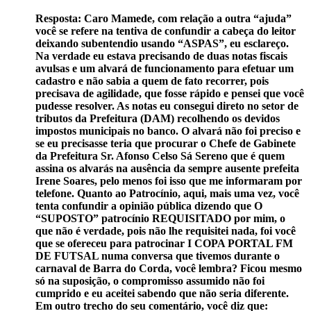
Resposta: Caro Mamede, com relação a outra “ajuda”
você se refere na tentiva de confundir a cabeça do leitor
deixando subentendio usando “ASPAS”, eu esclareço.
Na verdade eu estava precisando de duas notas fiscais
avulsas e um alvará de funcionamento para efetuar um
cadastro e não sabia a quem de fato recorrer, pois
precisava de agilidade, que fosse rápido e pensei que você
pudesse resolver. As notas eu consegui direto no setor de
tributos da Prefeitura (DAM) recolhendo os devidos
impostos municipais no banco. O alvará não foi preciso e
se eu precisasse teria que procurar o Chefe de Gabinete
da Prefeitura Sr. Afonso Celso Sá Sereno que é quem
assina os alvarás na ausência da sempre ausente prefeita
Irene Soares, pelo menos foi isso que me informaram por
telefone. Quanto ao Patrocínio, aqui, mais uma vez, você
tenta confundir a opinião pública dizendo que O
“SUPOSTO” patrocínio REQUISITADO por mim, o
que não é verdade, pois não lhe requisitei nada, foi você
que se ofereceu para patrocinar I COPA PORTAL FM
DE FUTSAL numa conversa que tivemos durante o
carnaval de Barra do Corda, você lembra? Ficou mesmo
só na suposição, o compromisso assumido não foi
cumprido e eu aceitei sabendo que não seria diferente.
Em outro trecho do seu comentário, você diz que: