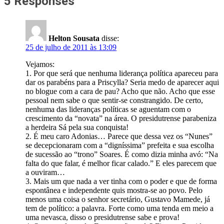
5 Responses
Helton Sousata
disse:
25 de julho de 2011 às 13:09
Vejamos:
1. Por que será que nenhuma liderança política apareceu para
dar os parabéns para a Priscylla? Seria medo de aparecer aqui
no blogue com a cara de pau? Acho que não. Acho que esse
pessoal nem sabe o que sentir-se constrangido. De certo,
nenhuma das lideranças políticas se aguentam com o
crescimento da “novata” na área. O presidutrense parabeniza
a herdeira Sá pela sua conquista!
2. É meu caro Adonias… Parece que dessa vez os “Nunes”
se decepcionaram com a “digníssima” prefeita e sua escolha
de sucessão ao “trono” Soares. É como dizia minha avó: “Na
falta do que falar, é melhor ficar calado.” E eles parecem que
a ouviram…
3. Mais um que nada a ver tinha com o poder e que de forma
espontânea e independente quis mostra-se ao povo. Pelo
menos uma coisa o senhor secretário, Gustavo Mamede, já
tem de político: a palavra. Forte como uma tenda em meio a
uma nevasca, disso o presidutrense sabe e prova!