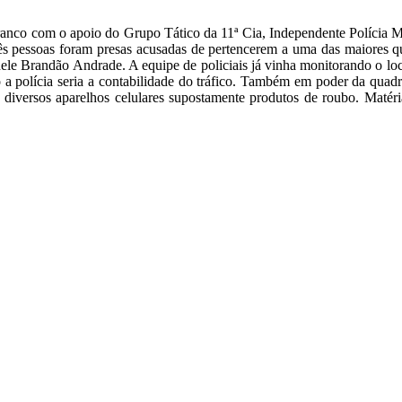
nco com o apoio do Grupo Tático da 11ª Cia, Independente Polícia Mil
ês pessoas foram presas acusadas de pertencerem a uma das maiores q
hele Brandão Andrade. A equipe de policiais já vinha monitorando o lo
 polícia seria a contabilidade do tráfico. Também em poder da quadrilh
 diversos aparelhos celulares supostamente produtos de roubo. Matér