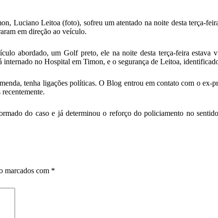
, Luciano Leitoa (foto), sofreu um atentado na noite desta terça-feira
aram em direção ao veículo.
eículo abordado, um Golf preto, ele na noite desta terça-feira estava
stá internado no Hospital em Timon, e o segurança de Leitoa, identifica
omenda, tenha ligações políticas. O Blog entrou em contato com o ex-p
 recentemente.
rmado do caso e já determinou o reforço do policiamento no sentido d
ão marcados com
*