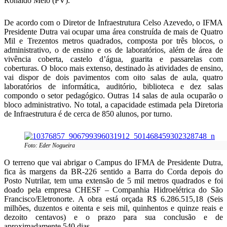
Ronaldo Melo (PV).
De acordo com o Diretor de Infraestrutura Celso Azevedo, o IFMA
Presidente Dutra vai ocupar uma área construída de mais de Quatro
Mil e Trezentos metros quadrados, composta por três blocos, o
administrativo, o de ensino e os de laboratórios, além de área de
vivência coberta, castelo d’água, guarita e passarelas com
coberturas. O bloco mais extenso, destinado às atividades de ensino,
vai dispor de dois pavimentos com oito salas de aula, quatro
laboratórios de informática, auditório, biblioteca e dez salas
compondo o setor pedagógico. Outras 14 salas de aula ocuparão o
bloco administrativo. No total, a capacidade estimada pela Diretoria
de Infraestrutura é de cerca de 850 alunos, por turno.
Foto: Eder Nogueira
O terreno que vai abrigar o Campus do IFMA de Presidente Dutra,
fica às margens da BR-226 sentido a Barra do Corda depois do
Posto Nutrilar, tem uma extensão de 5 mil metros quadrados e foi
doado pela empresa CHESF – Companhia Hidroelétrica do São
Francisco/Eletronorte. A obra está orçada R$ 6.286.515,18 (Seis
milhões, duzentos e oitenta e seis mil, quinhentos e quinze reais e
dezoito centavos) e o prazo para sua conclusão e de
aproximadamente 540 dias.