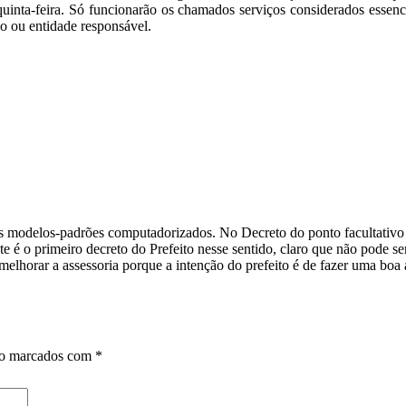
 quinta-feira. Só funcionarão os chamados serviços considerados essen
o ou entidade responsável.
s modelos-padrões computadorizados. No Decreto do ponto facultativo 
te é o primeiro decreto do Prefeito nesse sentido, claro que não pode 
rar a assessoria porque a intenção do prefeito é de fazer uma boa adm
ão marcados com
*