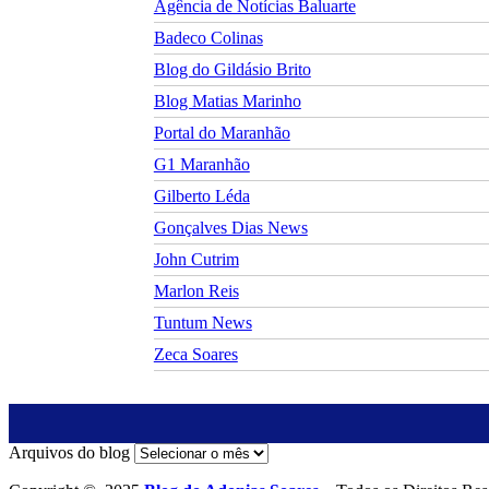
Agência de Notícias Baluarte
Badeco Colinas
Blog do Gildásio Brito
Blog Matias Marinho
Portal do Maranhão
G1 Maranhão
Gilberto Léda
Gonçalves Dias News
John Cutrim
Marlon Reis
Tuntum News
Zeca Soares
Arquivos do blog