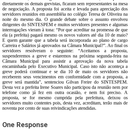
diretamente os demais grevistas, ficaram sem representantes na mesa
de negociação. A proposta foi aceita e levada para apreciação dos
servidores reunidos em assembléia no colégio Teresa de Oliveira na
noite do mesmo dia. O grande debate sobre o assunto envolveu
dirigentes do SINTESPEM e muitos servidores presentes e algumas
interrogações vieram à tona: “Por que acreditar na promessa de que
ela (a prefeita) pagará mesmo os novos valores até dia 10 de maio?
E quem garante que a tabela será incorporada ao plano de cargo
Carreira e Salários já aprovados na Câmara Municipal?”. Ao final os
servidores resolveram o seguinte: “Aceitamos a proposta,
suspenderemos a greve e estaremos na próxima segunda-feira na
Câmara Municipal para assistir a aprovação da nova tabela
encaminhada pelo Executivo Municipal. Caso isto não aconteça a
greve poderá continuar e se dia 10 de maio os servidores não
receberem seus vencimentos em conformidade com a proposta, a
greve será mantida”, sentenciou Gilvan Freire do SINTESPEM.
Desta vez a prefeita Irene Soares não participou da reunião nem por
telefone como já fez em outra ocasião, e nem foi preciso. A
proposta, se for mesmo cumprida pela prefeitura, deixou os
servidores muito contentes pois, desta vez, acreditam, terão mais de
noventa por cento de suas reivindicações atendidas.
One Response