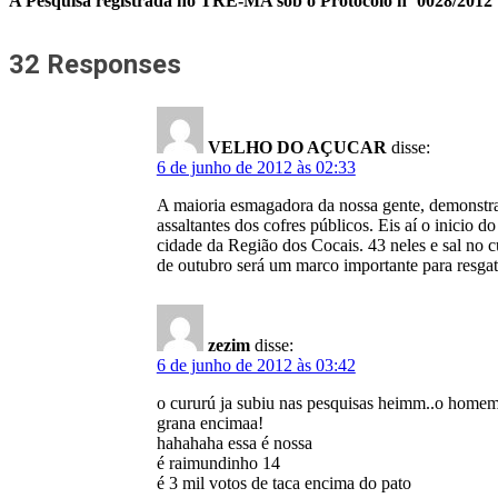
A Pesquisa registrada no TRE-MA sob o Protocolo nº 0028/2012
32 Responses
VELHO DO AÇUCAR
disse:
6 de junho de 2012 às 02:33
A maioria esmagadora da nossa gente, demonstra c
assaltantes dos cofres públicos. Eis aí o inicio 
cidade da Região dos Cocais. 43 neles e sal no c
de outubro será um marco importante para resgat
zezim
disse:
6 de junho de 2012 às 03:42
o cururú ja subiu nas pesquisas heimm..o homem 
grana encimaa!
hahahaha essa é nossa
é raimundinho 14
é 3 mil votos de taca encima do pato