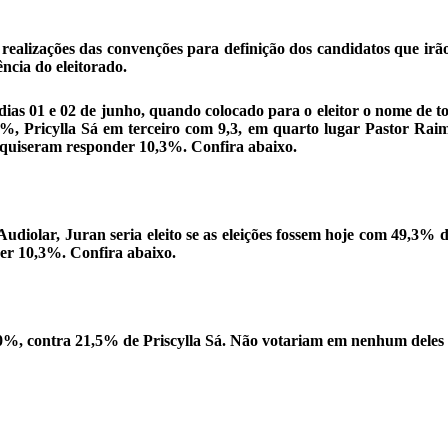
 realizações das convenções para definição dos candidatos que irã
ncia do eleitorado.
ias 01 e 02 de junho, quando colocado para o eleitor o nome de t
, Pricylla Sá em terceiro com 9,3, em quarto lugar Pastor Ra
quiseram responder 10,3%. Confira abaixo.
diolar, Juran seria eleito se as eleições fossem hoje com 49,3% 
r 10,3%. Confira abaixo.
,0%, contra 21,5% de Priscylla Sá. Não votariam em nenhum dele