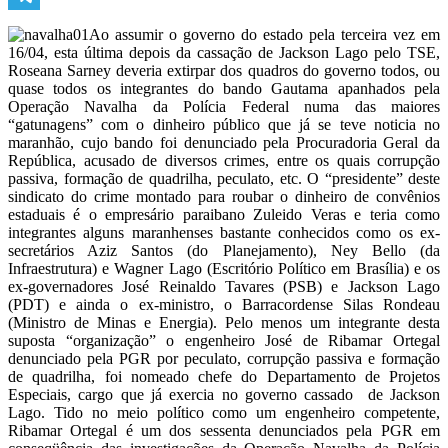
Telegram
Ao assumir o governo do estado pela terceira vez em
16/04, esta última depois da cassação de Jackson Lago pelo TSE,
Roseana Sarney deveria extirpar dos quadros do governo todos, ou
quase todos os integrantes do bando Gautama apanhados pela
Operação Navalha da Polícia Federal numa das maiores
“gatunagens” com o dinheiro público que já se teve noticia no
maranhão, cujo bando foi denunciado pela Procuradoria Geral da
República, acusado de diversos crimes, entre os quais corrupção
passiva, formação de quadrilha, peculato, etc. O “presidente” deste
sindicato do crime montado para roubar o dinheiro de convênios
estaduais é o empresário paraibano Zuleido Veras e teria como
integrantes alguns maranhenses bastante conhecidos como os ex-
secretários Aziz Santos (do Planejamento), Ney Bello (da
Infraestrutura) e Wagner Lago (Escritório Político em Brasília) e os
ex-governadores José Reinaldo Tavares (PSB) e Jackson Lago
(PDT) e ainda o ex-ministro, o Barracordense Silas Rondeau
(Ministro de Minas e Energia). Pelo menos um integrante desta
suposta “organização” o engenheiro José de Ribamar Ortegal
denunciado pela PGR por peculato, corrupção passiva e formação
de quadrilha, foi nomeado chefe do Departamento de Projetos
Especiais, cargo que já exercia no governo cassado de Jackson
Lago. Tido no meio político como um engenheiro competente,
Ribamar Ortegal é um dos sessenta denunciados pela PGR em