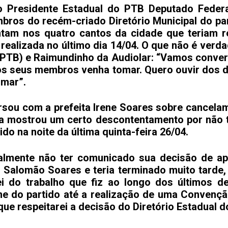
o Presidente Estadual do PTB Deputado Federa
ros do recém-criado Diretório Municipal do part
ontam nos quatro cantos da cidade que teriam 
realizada no último dia 14/04. O que não é verd
PTB) e Raimundinho da Audiolar: “Vamos conversa
s seus membros venha tomar. Quero ouvir dos do
omar”.
rsou com a prefeita Irene Soares sobre cancel
a mostrou um certo descontentamento por não 
o na noite da última quinta-feira 26/04.
almente não ter comunicado sua decisão de a
Salomão Soares e teria terminado muito tarde,
ei do trabalho que fiz ao longo dos últimos 
me do partido até a realização de uma Convenção
que respeitarei a decisão do Diretório Estadual do