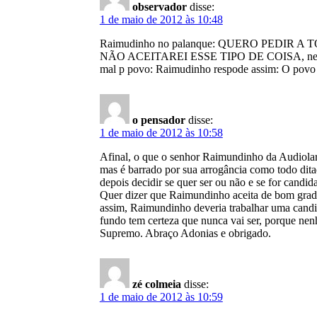
observador
disse:
1 de maio de 2012 às 10:48
Raimudinho no palanque: QUERO PEDI
NÃO ACEITAREI ESSE TIPO DE COISA, nessa um e
mal p povo: Raimudinho respode assim: O povo 
o pensador
disse:
1 de maio de 2012 às 10:58
Afinal, o que o senhor Raimundinho da Audiolar
mas é barrado por sua arrogância como todo dita
depois decidir se quer ser ou não e se for candi
Quer dizer que Raimundinho aceita de bom grado 
assim, Raimundinho deveria trabalhar uma candid
fundo tem certeza que nunca vai ser, porque nenh
Supremo. Abraço Adonias e obrigado.
zé colmeia
disse:
1 de maio de 2012 às 10:59