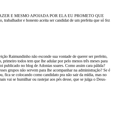
E FAZER E MESMO APOIADA POR ELA EU PROMETO QUE
alhador e honesto aceita ser candidat de um prefeita que só fez
eição Raimundinho não esconde sua vontade de querer ser prefeito,
 primeiro todos tem que lhe adular por pelo menos três meses para
 foi publicado no blog de Adonias soares. Como assim cara pálida?
o esses grupos não servem para lhe acompanhar na administração? Se é
u, fica se colocando como candidato pra não sair da mídia, mas no
is vai se humilhar ou rastejar aos pés desse, que se julga o Deus-