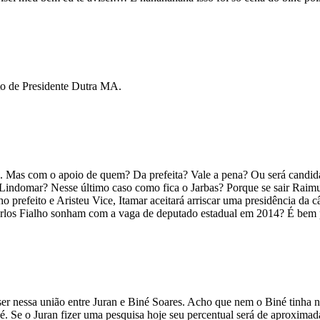
ito de Presidente Dutra MA.
as com o apoio de quem? Da prefeita? Vale a pena? Ou será candidato
 Lindomar? Nesse último caso como fica o Jarbas? Porque se sair Raimun
 prefeito e Aristeu Vice, Itamar aceitará arriscar uma presidência da 
o Carlos Fialho sonham com a vaga de deputado estadual em 2014? É bem 
 ser nessa união entre Juran e Biné Soares. Acho que nem o Biné tinha 
é. Se o Juran fizer uma pesquisa hoje seu percentual será de aproximada