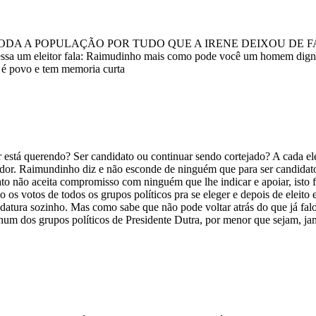
R A TODA A POPULAÇÃO POR TUDO QUE A IRENE DEIXOU D
leitor fala: Raimudinho mais como pode você um homem digno, trab
é povo e tem memoria curta
 está querendo? Ser candidato ou continuar sendo cortejado? A cada el
dor. Raimundinho diz e não esconde de ninguém que para ser candidato,
dato não aceita compromisso com ninguém que lhe indicar e apoiar, isto
os votos de todos os grupos políticos pra se eleger e depois de eleit
atura sozinho. Mas como sabe que não pode voltar atrás do que já falo
um dos grupos políticos de Presidente Dutra, por menor que sejam, jama