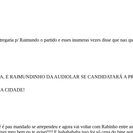
regaria p/ Raimundo o partido e esses inumeras vezes disse que nao qu
, E RAIMUNDINHO DA AUDIOLAR SE CANDIDATARÁ A PR
SA CIDADE!
é pau mandado se arrependeu e agora vai voltar com Rabinho entre as
visei meu bem eu te avisei!!!! E hahahahaha isso foi só cena do bine poi