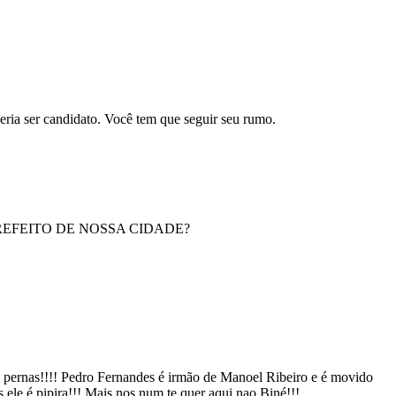
eria ser candidato. Você tem que seguir seu rumo.
EFEITO DE NOSSA CIDADE?
 pernas!!!! Pedro Fernandes é irmão de Manoel Ribeiro e é movido
s ele é pipira!!! Mais nos num te quer aqui nao Biné!!!