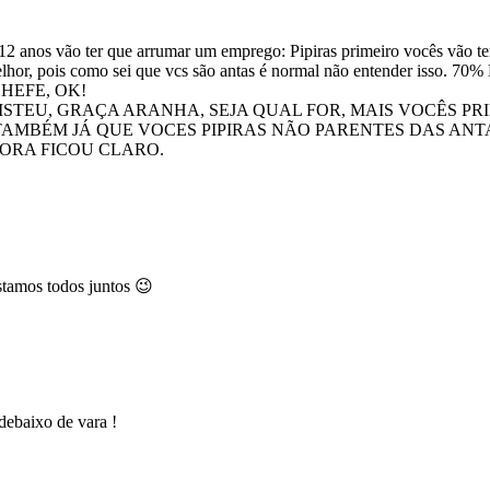
 12 anos vão ter que arrumar um emprego: Pipiras primeiro vocês vão ter 
car melhor, pois como sei que vcs são antas é normal não entend
HEFE, OK!
STEU, GRAÇA ARANHA, SEJA QUAL FOR, MAIS VOCÊS PRI
TAMBÉM JÁ QUE VOCES PIPIRAS NÃO PARENTES DAS ANTAS
GORA FICOU CLARO.
stamos todos juntos 😉
debaixo de vara !