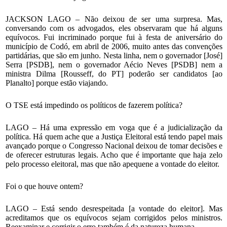
JACKSON LAGO – Não deixou de ser uma surpresa. Mas,
conversando com os advogados, eles observaram que há alguns
equívocos. Fui incriminado porque fui à festa de aniversário do
município de Codó, em abril de 2006, muito antes das convenções
partidárias, que são em junho. Nesta linha, nem o governador [José]
Serra [PSDB], nem o governador Aécio Neves [PSDB] nem a
ministra Dilma [Rousseff, do PT] poderão ser candidatos [ao
Planalto] porque estão viajando.
O TSE está impedindo os políticos de fazerem política?
LAGO – Há uma expressão em voga que é a judicialização da
política. Há quem ache que a Justiça Eleitoral está tendo papel mais
avançado porque o Congresso Nacional deixou de tomar decisões e
de oferecer estruturas legais. Acho que é importante que haja zelo
pelo processo eleitoral, mas que não apequene a vontade do eleitor.
Foi o que houve ontem?
LAGO – Está sendo desrespeitada [a vontade do eleitor]. Mas
acreditamos que os equívocos sejam corrigidos pelos ministros.
Reexaminar e corrigir o erro também é da natureza humana.