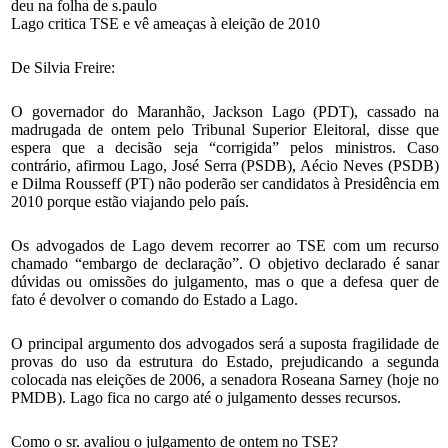
deu na folha de s.paulo
Lago critica TSE e vê ameaças à eleição de 2010
De Silvia Freire:
O governador do Maranhão, Jackson Lago (PDT), cassado na
madrugada de ontem pelo Tribunal Superior Eleitoral, disse que
espera que a decisão seja “corrigida” pelos ministros. Caso
contrário, afirmou Lago, José Serra (PSDB), Aécio Neves (PSDB)
e Dilma Rousseff (PT) não poderão ser candidatos à Presidência em
2010 porque estão viajando pelo país.
Os advogados de Lago devem recorrer ao TSE com um recurso
chamado “embargo de declaração”. O objetivo declarado é sanar
dúvidas ou omissões do julgamento, mas o que a defesa quer de
fato é devolver o comando do Estado a Lago.
O principal argumento dos advogados será a suposta fragilidade de
provas do uso da estrutura do Estado, prejudicando a segunda
colocada nas eleições de 2006, a senadora Roseana Sarney (hoje no
PMDB). Lago fica no cargo até o julgamento desses recursos.
Como o sr. avaliou o julgamento de ontem no TSE?