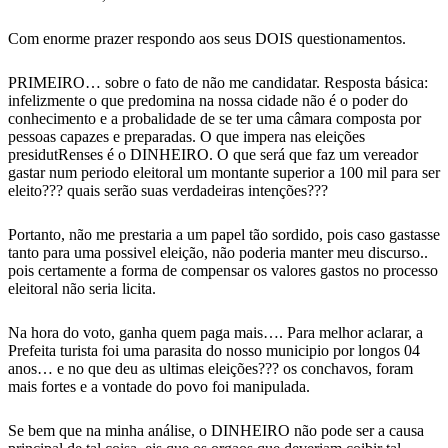
Com enorme prazer respondo aos seus DOIS questionamentos.
PRIMEIRO… sobre o fato de não me candidatar. Resposta básica:
infelizmente o que predomina na nossa cidade não é o poder do
conhecimento e a probalidade de se ter uma câmara composta por
pessoas capazes e preparadas. O que impera nas eleições
presidutRenses é o DINHEIRO. O que será que faz um vereador
gastar num periodo eleitoral um montante superior a 100 mil para ser
eleito??? quais serão suas verdadeiras intenções???
Portanto, não me prestaria a um papel tão sordido, pois caso gastasse
tanto para uma possivel eleição, não poderia manter meu discurso..
pois certamente a forma de compensar os valores gastos no processo
eleitoral não seria licita.
Na hora do voto, ganha quem paga mais…. Para melhor aclarar, a
Prefeita turista foi uma parasita do nosso municipio por longos 04
anos… e no que deu as ultimas eleições??? os conchavos, foram
mais fortes e a vontade do povo foi manipulada.
Se bem que na minha análise, o DINHEIRO não pode ser a causa