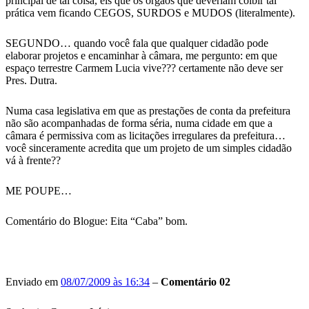
principal de tal coisa, eis que os orgaos que deveriam coibir tal
prática vem ficando CEGOS, SURDOS e MUDOS (literalmente).
SEGUNDO… quando você fala que qualquer cidadão pode
elaborar projetos e encaminhar à câmara, me pergunto: em que
espaço terrestre Carmem Lucia vive??? certamente não deve ser
Pres. Dutra.
Numa casa legislativa em que as prestações de conta da prefeitura
não são acompanhadas de forma séria, numa cidade em que a
câmara é permissiva com as licitações irregulares da prefeitura…
você sinceramente acredita que um projeto de um simples cidadão
vá à frente??
ME POUPE…
Comentário do Blogue: Eita “Caba” bom.
Enviado em
08/07/2009 às 16:34
–
Comentário 02