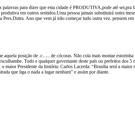
nitas palavras para dizer que esta cidade é PRODUTIVA,pode até ser,
a produtiva em outros sentidos.Uma pessoa jamais substituirá outra me
da Pres.Dutra. Ano que vem já irão começar tudo outra vez. pensem e
ue aquela posição de .c….. de cócoras. Não cola mais montar estorinh
esculhambe. Todo e qualquer governante deste país ou prefeitos dos 5 m
K o maior Presidente da história: Carlos Lacerda: “Brasilia será a mai
trada que liga o nada a lugar nenhum” e assim por diante.