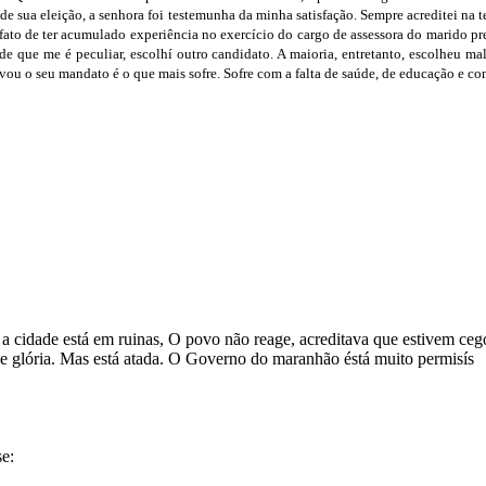
de sua eleição, a senhora foi testemunha da minha satisfação. Sempre acreditei na 
 fato de ter acumulado experiência no exercício do cargo de assessora do marido pre
ade que me é peculiar, escolhí outro candidato. A maioria, entretanto, escolheu 
ou o seu mandato é o que mais sofre. Sofre com a falta de saúde, de educação e co
 cidade está em ruinas, O povo não reage, acreditava que estivem cego
e glória. Mas está atada. O Governo do maranhão éstá muito permisís
se: