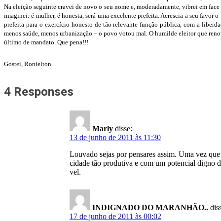
Na eleição seguinte cravei de novo o seu nome e, moderadamente, vibrei em face 
imaginei: é mulher, é honesta, será uma excelente prefeita. Acrescia a seu favor o
prefeita para o exercício honesto de tão relevante função pública, com a liberd
menos saúde, menos urbanização – o povo votou mal. O humilde eleitor que renov
último de mandato. Que pena!!!
Gostei, Ronielton
4 Responses
Marly
disse:
13 de junho de 2011 às 11:30
Louvado sejas por pensares assim. Uma vez que a
cidade tão produtiva e com um potencial digno d
vel.
INDIGNADO DO MARANHÃO..
dis
17 de junho de 2011 às 00:02