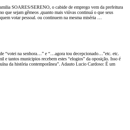
pra familia SOARES/SERENO, o cabide de emprego vem da prefeitura
smo que sejam gêmeos ,quanto mais viúvas continuá o que seus
m quem votar pessoal. ou continuem na mesma miséria …
a de “votei na senhora…” e “…agora tou decepcionado…”etc. etc.
il e tantos municipios recebem estes “elogios” da oposição. Isso é
or ruína da história contemporânea”. Adauto Lucio Cardoso: É um