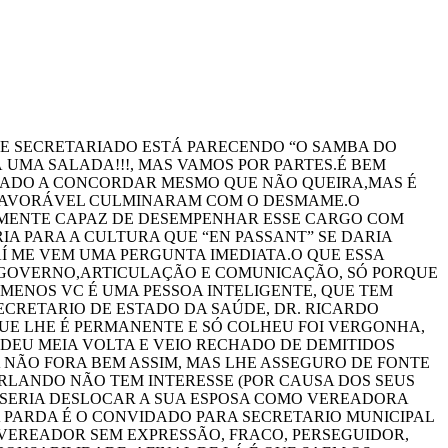
SE SECRETARIADO ESTÁ PARECENDO “O SAMBA DO
 UMA SALADA!!!, MAS VAMOS POR PARTES.É BEM
RIGADO A CONCORDAR MESMO QUE NÃO QUEIRA,MAS É
 FAVORÁVEL CULMINARAM COM O DESMAME.O
AMENTE CAPAZ DE DESEMPENHAR ESSE CARGO COM
IA PARA A CULTURA QUE “EN PASSANT” SE DARIA
AÍ ME VEM UMA PERGUNTA IMEDIATA.O QUE ESSA
E GOVERNO,ARTICULAÇÃO E COMUNICAÇÃO, SÓ PORQUE
 MENOS VC É UMA PESSOA INTELIGENTE, QUE TEM
ECRETARIO DE ESTADO DA SAÚDE, DR. RICARDO
UE LHE É PERMANENTE E SÓ COLHEU FOI VERGONHA,
 DEU MEIA VOLTA E VEIO RECHADO DE DEMITIDOS
 NÃO FORA BEM ASSIM, MAS LHE ASSEGURO DE FONTE
RLANDO NÃO TEM INTERESSE (POR CAUSA DOS SEUS
 SERIA DESLOCAR A SUA ESPOSA COMO VEREADORA
 PARDA É O CONVIDADO PARA SECRETARIO MUNICIPAL
VEREADOR SEM EXPRESSÃO, FRACO, PERSEGUIDOR,