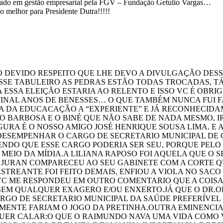
ado em gestão empresarial pela FGV – Fundação Getulio Vargas…
o melhor para Presidente Dutra!!!!!
 DEVIDO RESPEITO QUE LHE DEVO A DIVULGAÇÃO DES
SSE TABULEIRO AS PEDRAS ESTÃO TODAS TROCADAS, TÁ
A ESSA ELEIÇÃO ESTARIA AO RELENTO E ISSO VC É OB
INAL ANOS DE BENESSES… O QUE TAMBÉM NUNCA FUI
TA DA EDUCACAÇÃO A “EXPERIENTE” E JÁ RECONHECID
 BARBOSA E O BINÉ QUE NÃO SABE DE NADA MESMO, IR
URA É O NOSSO AMIGO JOSÉ HENRIQUE SOUSA LIMA. E 
 DESEMPENHAR O CARGO DE SECRETARIO MUNICIPAL D
ENDO QUE ESSE CARGO PODERIA SER SEU, PORQUE PELO
EIO DA MÍDIA.A LILIANA RAPOSO FOI AQUELA QUE O S
JURAN COMPARECEU AO SEU GABINETE COM A CORTE Q
TREANTE FOI FEITO DEMAIS, ENFIOU A VIOLA NO SACO
VC ME RESPONDEU EM OUTRO COMENTARIO QUE A COISA
SEM QUALQUER EXAGERO E/OU ENXERTO.JÁ QUE O DR.O
RGO DE SECRETARIO MUNICIPAL DA SAÚDE PREFERÍVEL
MENTE FARIAM O JOGO DA PRETINHA.OUTRA EMINENCIA
QUER CALAR:O QUE O RAIMUNDO NAVA UMA VIDA COMO 