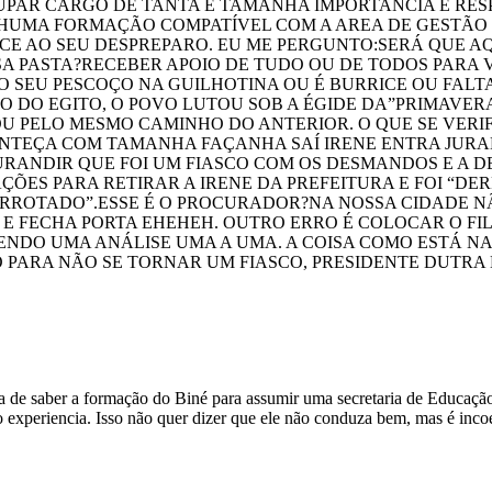
AR CARGO DE TANTA E TAMANHA IMPORTANCIA E RESPO
HUMA FORMAÇÃO COMPATÍVEL COM A AREA DE GESTÃO
ACE AO SEU DESPREPARO. EU ME PERGUNTO:SERÁ QUE A
SA PASTA?RECEBER APOIO DE TUDO OU DE TODOS PARA 
 SEU PESCOÇO NA GUILHOTINA OU É BURRICE OU FALT
O DO EGITO, O POVO LUTOU SOB A ÉGIDE DA”PRIMAVER
U PELO MESMO CAMINHO DO ANTERIOR. O QUE SE VERIF
ONTEÇA COM TAMANHA FAÇANHA SAÍ IRENE ENTRA JUR
URANDIR QUE FOI UM FIASCO COM OS DESMANDOS E A
ÇÕES PARA RETIRAR A IRENE DA PREFEITURA E FOI “
ERROTADO”.ESSE É O PROCURADOR?NA NOSSA CIDADE
E FECHA PORTA EHEHEH. OUTRO ERRO É COLOCAR O FIL
AZENDO UMA ANÁLISE UMA A UMA. A COISA COMO ESTÁ
 PARA NÃO SE TORNAR UM FIASCO, PRESIDENTE DUTRA
 de saber a formação do Biné para assumir uma secretaria de Educação
experiencia. Isso não quer dizer que ele não conduza bem, mas é incoe