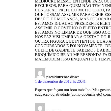
MEDIOCRE MESMO ENTENDE PARA OCUP
RECURSOS, PARA QUEM NÃO TEM NEN
CUSTAR AO PREFEITO MUITO CARO, F
QUE POSSAM ASSUMIR PARA GERIR ES
DESEJO DE MUDANÇA, MAS COLOCAR O
ESTAMOS IGUAL AO PRESIDENTE ELEIT
ASSUMIR O GOVERNO O ELEITO ENTRO
ESTAMOS NO LIMIAR DE QUE ISSO AC
NOS FAZ VISLUMBRAR A GESTÃO DO J
OUTRA FIGURA QUE INTENTOU DUAS A
CONCURSADOS E FOI NOVAMENTE “D
CHEFE DE GABINETE SABEMOS É ABRE 
BIOQUÍMICO!!!E AI? ME RESPONDA F
MAL.MUDEM ISSO ENQUANTO É TEMPO
presidutrense
disse:
1 de dezembro de 2012 às 20:41
Espero que façam um bom trabalho. Mas gostaria
educação ou atividade (como docência etc) como 