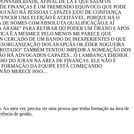
NSABILIDADE, AFINAL DE LÁ É QUE SAEM OS
 DE FINANÇAS É UM TREMENDO EQUIVOCO QUE PODE
QUI NÃO HÁ PESSOAS CAPAZES E/OU DE CONFIANÇA
VENCER UMA ELEIÇÃO É ACEITÁVEL, PORQUE HÁ O
A DE NOMES COM ABSOLUTA QUALIFICAÇÃO.E AÍ
A ÁRABE” PARA RETIRAR DO PODER UM TIRANO E APÓS
ICA É A MESMICE PELO MENOS ME PARECE QUE
AN CERCADO DE UM BANDO DE INEXPERIENTES O QUE
 DESORGANIZAÇÃO DOS ARAPUÁS OK.ÉDER NOGUEIRA
DERROTADO” TAMBÉM TENTOU IMPEDIR A NOMEAÇÃO DOS
 NÃO HÁ ADVOGADOS CAPAZES…Ô LAMBANÇA EHEHEH.
HO DO JURAN NA AREA DE FINANÇAS. ELE NÃO É
 NA FORMAÇÃO DA EQUIPE ESTÁ COMEÇANDO
 NÃO MERECE ISSO…
. Ao meu ver, precisa ser uma pessoa que tenha formação na área de
rência de gestão.