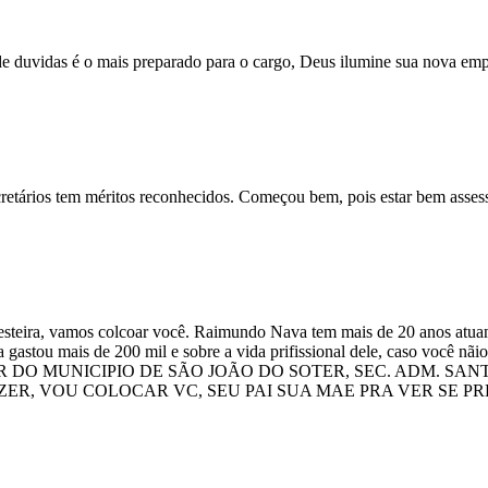
de duvidas é o mais preparado para o cargo, Deus ilumine sua nova em
etários tem méritos reconhecidos. Começou bem, pois estar bem asses
steira, vamos colcoar você. Raimundo Nava tem mais de 20 anos atuand
 gastou mais de 200 mil e sobre a vida prifissional dele, caso você nãi
R DO MUNICIPIO DE SÃO JOÃO DO SOTER, SEC. ADM. SAN
ER, VOU COLOCAR VC, SEU PAI SUA MAE PRA VER SE 