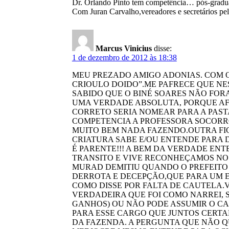
Dr. Orlando Pinto tem competência… pós-gradu
Com Juran Carvalho,vereadores e secretários pel
Marcus Vinicius
disse:
1 de dezembro de 2012 às 18:38
MEU PREZADO AMIGO ADONIAS. COM O
CRIOULO DOIDO”.ME PAFRECE QUE NE
SABIDO QUE O BINÉ SOARES NÃO FOR
UMA VERDADE ABSOLUTA, PORQUE AF
CORRETO SERIA NOMEAR PARA A PAS
COMPETENCIA A PROFESSORA SOCORRO
MUITO BEM NADA FAZENDO.OUTRA FIG
CRIATURA SABE E/OU ENTENDE PARA
É PARENTE!!! A BEM DA VERDADE ENT
TRANSITO E VIVE RECONHEÇAMOS NO M
MURAD DEMITIU QUANDO O PREFEITO 
DERROTA E DECEPÇÃO,QUE PARA UM ES
COMO DISSE POR FALTA DE CAUTELA.
VERDADEIRA QUE FOI COMO NARREI, 
GANHOS) OU NÃO PODE ASSUMIR O CA
PARA ESSE CARGO QUE JUNTOS CERTA
DA FAZENDA. A PERGUNTA QUE NÃO 