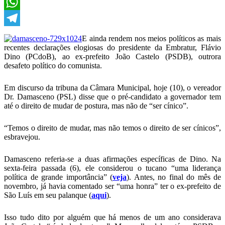
X
WhatsApp
Telegram
E ainda rendem nos meios políticos as mais
recentes declarações elogiosas do presidente da Embratur, Flávio
Dino (PCdoB), ao ex-prefeito João Castelo (PSDB), outrora
desafeto político do comunista.
Em discurso da tribuna da Câmara Municipal, hoje (10), o vereador
Dr. Damasceno (PSL) disse que o pré-candidato a governador tem
até o direito de mudar de postura, mas não de “ser cínico”.
“Temos o direito de mudar, mas não temos o direito de ser cínicos”,
esbravejou.
Damasceno referia-se a duas afirmações específicas de Dino. Na
sexta-feira passada (6), ele considerou o tucano “uma liderança
política de grande importância” (
veja
). Antes, no final do mês de
novembro, já havia comentado ser “uma honra” ter o ex-prefeito de
São Luís em seu palanque (
aqui
).
Isso tudo dito por alguém que há menos de um ano considerava