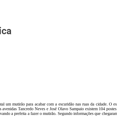
ica
atal um mutirão para acabar com a escuridão nas ruas da cidade. O est
 nas avenidas Tancredo Neves e José Olavo Sampaio existem 104 post
evando a prefeita a fazer o mutirão. Segundo informações que chegaram