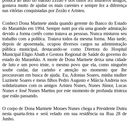
política ao lado do marido Zezão e dos filhos fez inúmeros amigos,
gostava muito de ajudar os mais carentes e sempre fez a diferença
nas vitórias conquistadas por Zezão e Aristeu.
Conheci Dona Marinete ainda quando gerente do Banco do Estado
do Maranhão em 1994. Sempre nutri por ela uma grande admiração
devido a forma cortês como tratava as pessoas. Nunca misturou seu
trabalho com a política. Tratava todos da mesma forma. Mas tarde,
depois de aposentada, ocupou diversos cargos na administração
pública municipal, destacando-se como Diretora do Hospital
Municipal Eligio Abath e Gestora Regional de Saúde do governo do
estado do Maranhão. A morte de Dona Marinete deixa uma cidade
de luto e um povo triste, o mesmo povo que ela, como ninguém
soube cuidar, dar carinho e atenção no momento que lhe
procuravam em busca de ajuda. Eu, Adonias Soares, minha mulher
Luzinete Soares e meus filhos Pedro Augusto e Márcia Andreia nos
solidarizamos com os amigos Aristeu Nunes, Nunes Júnior, Lucas
Nunes e José Nunes Martins por este momento de profunda tristeza
que estão passando.
O corpo de Dona Marinete Moraes Nunes chega a Presidente Dutra
nesta quarta-feira e será velado em sua residência na Rua 28 de
Junho.