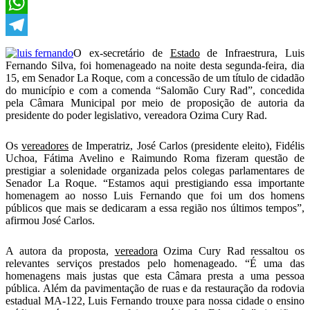
X
WhatsApp
Telegram
O ex-secretário de
Estado
de Infraestrura, Luis
Fernando Silva, foi homenageado na noite desta segunda-feira, dia
15, em Senador La Roque, com a concessão de um título de cidadão
do município e com a comenda “Salomão Cury Rad”, concedida
pela Câmara Municipal por meio de proposição de autoria da
presidente do poder legislativo, vereadora Ozima Cury Rad.
Os
vereadores
de Imperatriz, José Carlos (presidente eleito), Fidélis
Uchoa, Fátima Avelino e Raimundo Roma fizeram questão de
prestigiar a solenidade organizada pelos colegas parlamentares de
Senador La Roque. “Estamos aqui prestigiando essa importante
homenagem ao nosso Luis Fernando que foi um dos homens
públicos que mais se dedicaram a essa região nos últimos tempos”,
afirmou José Carlos.
A autora da proposta,
vereadora
Ozima Cury Rad ressaltou os
relevantes serviços prestados pelo homenageado. “É uma das
homenagens mais justas que esta Câmara presta a uma pessoa
pública. Além da pavimentação de ruas e da restauração da rodovia
estadual MA-122, Luis Fernando trouxe para nossa cidade o ensino