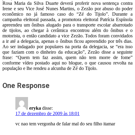
Rosa Maria da Silva Duarte deverá proferir nova sentença contra
Irene e seu Vice José Nunes Martins, o Zezão por abuso do poder
econômico no já famoso caso do “Zé do Tijolo”. Durante a
campanha eleitoral passada, a promotora eleitoral Patrícia Espínola
apreendeu um ônibus alugado para o transporte escolar abarrotado
de tijolos, ao chegar à cerâmica encontrou além do ônibus e o
motorista, o então candidato a vice Zezão. Todos foram convidados
a ir até a delegacia, apenas o ônibus ficou apreendido por três dias.
Ao ser indagado por populares na porta da delegacia, se “era isso
que faziam com o dinheiro da educação”, Zezão disse a seguinte
frase: “Quem tem faz assim, quem não tem morre de fome”
conforme vídeo postado aqui no blogue, o que causou revolta na
população e lhe rendeu a alcunha de Zé do Tijolo.
One Response
eryka
disse:
17 de dezembro de 2009 às 18:01
vc nao tem vergonha de falar mal do seu filho itamar