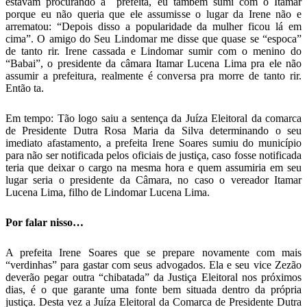
estavam procurando a prefeita, eu também sumi com o Itamar
porque eu não queria que ele assumisse o lugar da Irene não e
arrematou: “Depois disso a popularidade da mulher ficou lá em
cima”. O amigo do Seu Lindomar me disse que quase se “espoca”
de tanto rir. Irene cassada e Lindomar sumir com o menino do
“Babai”, o presidente da câmara Itamar Lucena Lima pra ele não
assumir a prefeitura, realmente é conversa pra morre de tanto rir.
Então ta.
Em tempo: Tão logo saiu a sentença da Juíza Eleitoral da comarca
de Presidente Dutra Rosa Maria da Silva determinando o seu
imediato afastamento, a prefeita Irene Soares sumiu do município
para não ser notificada pelos oficiais de justiça, caso fosse notificada
teria que deixar o cargo na mesma hora e quem assumiria em seu
lugar seria o presidente da Câmara, no caso o vereador Itamar
Lucena Lima, filho de Lindomar Lucena Lima.
Por falar nisso…
A prefeita Irene Soares que se prepare novamente com mais
“verdinhas” para gastar com seus advogados. Ela e seu vice Zezão
deverão pegar outra “chibatada” da Justiça Eleitoral nos próximos
dias, é o que garante uma fonte bem situada dentro da própria
justiça. Desta vez a Juíza Eleitoral da Comarca de Presidente Dutra