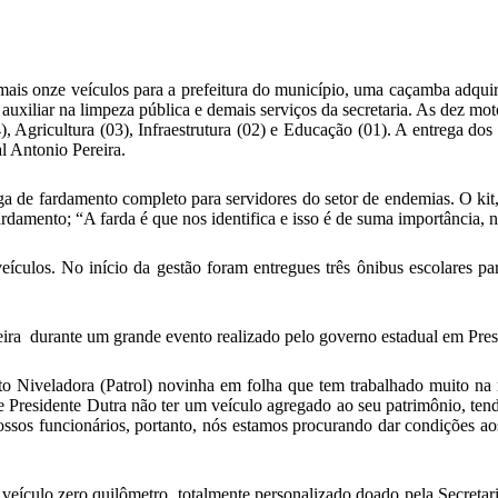
 mais onze veículos para a prefeitura do município, uma caçamba adqu
i auxiliar na limpeza pública e demais serviços da secretaria. As dez 
), Agricultura (03), Infraestrutura (02) e Educação (01). A entrega dos
l Antonio Pereira.
ga de fardamento completo para servidores do setor de endemias. O kit, q
mento; “A farda é que nos identifica e isso é de suma importância, n
veículos. No início da gestão foram entregues três ônibus escolares p
eira durante um grande evento realizado pelo governo estadual em Pres
 Niveladora (Patrol) novinha em folha que tem trabalhado muito na r
e Presidente Dutra não ter um veículo agregado ao seu patrimônio, ten
ossos funcionários, portanto, nós estamos procurando dar condições a
eículo zero quilômetro totalmente personalizado doado pela Secretari