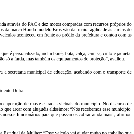
irida através do PAC e dez motos compradas com recursos próprios do
motos da marca Honda modelo Bros vão dar maior agilidade às tarefas do
 veículos aconteceu em frente ao prédio da prefeitura e contou com as
ue é personalizado, inclui boné, bota, calça, camisa, cinto e jaqueta.
ão só a farda, mas também os equipamentos de proteção”, avaliou.
ara a secretaria municipal de educação, acabando com o transporte de
idente Dutra.
ecuperação de ruas e estradas vicinais do município. No discurso de
do que arcar com aluguéis altíssimos; “Nós recebemos esse município,
os nossos funcionários para que possamos cobrar ainda mais”, afirmou
a Estadual da Mulher; “Esse veículo vai ajudar muito no trabalho que