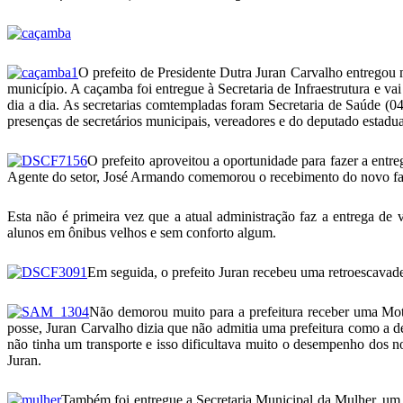
O prefeito de Presidente Dutra Juran Carvalho entregou
município. A caçamba foi entregue à Secretaria de Infraestrutura e va
dia a dia. As secretarias comtempladas foram Secretaria de Saúde (04
presenças de secretários municipais, vereadores e do deputado estadua
O prefeito aproveitou a oportunidade para fazer a entre
Agente do setor, José Armando comemorou o recebimento do novo farda
Esta não é primeira vez que a atual administração faz a entrega de 
alunos em ônibus velhos e sem conforto algum.
Em seguida, o prefeito Juran recebeu uma retroescavad
Não demorou muito para a prefeitura receber uma Moto
posse, Juran Carvalho dizia que não admitia uma prefeitura como a d
não tinha um transporte e isso dificultava muito o desempenho dos n
Juran.
Também foi entregue a Secretaria Municipal da Mulher, um v