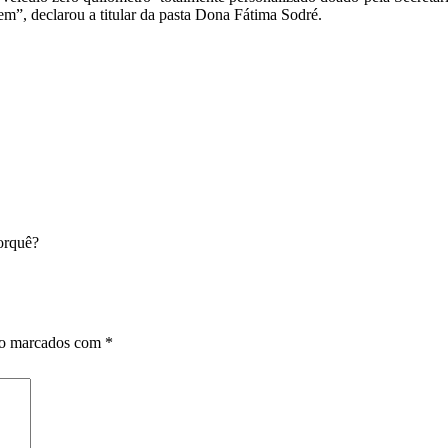
em”, declarou a titular da pasta Dona Fátima Sodré.
orquê?
ão marcados com
*