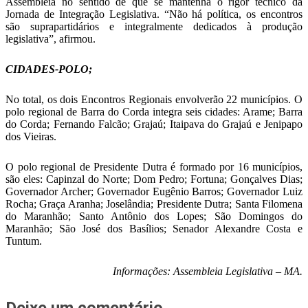
Assembléia no sentido de que se mantenha o rigor técnico da
Jornada de Integração Legislativa. “Não há política, os encontros
são suprapartidários e integralmente dedicados à produção
legislativa”, afirmou.
CIDADES-POLO;
No total, os dois Encontros Regionais envolverão 22 municípios. O
polo regional de Barra do Corda integra seis cidades: Arame; Barra
do Corda; Fernando Falcão; Grajaú; Itaipava do Grajaú e Jenipapo
dos Vieiras.
O polo regional de Presidente Dutra é formado por 16 municípios,
são eles: Capinzal do Norte; Dom Pedro; Fortuna; Gonçalves Dias;
Governador Archer; Governador Eugênio Barros; Governador Luiz
Rocha; Graça Aranha; Joselândia; Presidente Dutra; Santa Filomena
do Maranhão; Santo Antônio dos Lopes; São Domingos do
Maranhão; São José dos Basílios; Senador Alexandre Costa e
Tuntum.
Informações: Assembleia Legislativa – MA.
Deixe um comentário